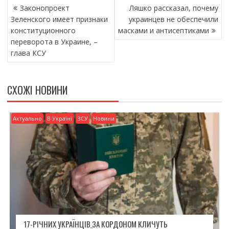
НАВІГАЦІЯ
b
er
l
л
Законопроект
Ляшко рассказал, почему
ЗАПИСІВ
o
и
Зеленского имеет признаки
украинцев не обеспечили
конституционного
масками и антисептиками
o
т
переворота в Украине, –
k
и
глава КСУ
ся
СХОЖІ НОВИНИ
Актуально
В Україні
ЗСУ
Новини
17-РІЧНИХ УКРАЇНЦІВ ЗА КОРДОНОМ КЛИЧУТЬ