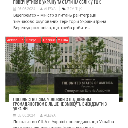
ПОВЕРНУТИСЯ В УКРАЇНУ ТА СТАТИ НА ОБЛІК У ТЦК
05.06.2024
ALESYA
ЗСУ
,
ТЦК
Віцепрем’єр – міністр з питань реінтеграції
тимчасово окупованих територій України Ірина
Верещук розповіла, що треба робити...
Актуально
В Україні
Новини
У США
ПОСОЛЬСТВО США: ЧОЛОВІКИ З ПОДВІЙНИМ
ГРОМАДЯНСТВОМ БІЛЬШЕ НЕ ЗМОЖУТЬ ВИЇЖДЖАТИ З
УКРАЇНИ
05.06.2024
ALESYA
Посольство США в Україні попередило, що Україна
скасувала виняток щодо “проживання за