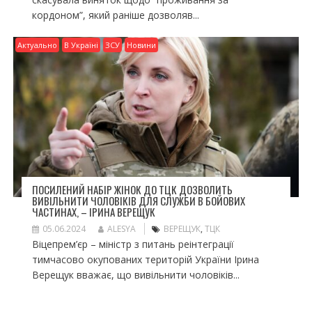
кордоном”, який раніше дозволяв...
Актуально
В Україні
ЗСУ
Новини
ПОСИЛЕНИЙ НАБІР ЖІНОК ДО ТЦК ДОЗВОЛИТЬ
ВИВІЛЬНИТИ ЧОЛОВІКІВ ДЛЯ СЛУЖБИ В БОЙОВИХ
ЧАСТИНАХ, – ІРИНА ВЕРЕЩУК
05.06.2024
ALESYA
ВЕРЕЩУК
,
ТЦК
Віцепрем’єр – міністр з питань реінтеграції
тимчасово окупованих територій України Ірина
Верещук вважає, що вивільнити чоловіків...