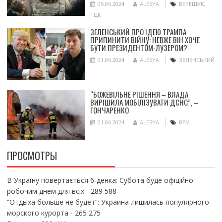
05.06.2024
ALESYA
ВЕРЕЩУК
,
ТЦК
ЗЕЛЕНСЬКИЙ ПРО ІДЕЮ ТРАМПА
ПРИПИНИТИ ВІЙНУ: НЕВЖЕ ВІН ХОЧЕ
БУТИ ПРЕЗИДЕНТОМ-ЛУЗЕРОМ?
01.06.2024
ALESYA
ЗЕЛЕНСЬКИЙ
“БОЖЕВІЛЬНЕ РІШЕННЯ – ВЛАДА
ВИРІШИЛА МОБІЛІЗУВАТИ ДСНС”, –
ГОНЧАРЕНКО
01.06.2024
ALESYA
ВРУ
ПРОСМОТРЫ
В Україну повертається 6-денка: Субота буде офіційно
робочим днем для всіх
- 289 588
“Отдыха больше не будет”: Украина лишилась популярного
морского курорта
- 265 275