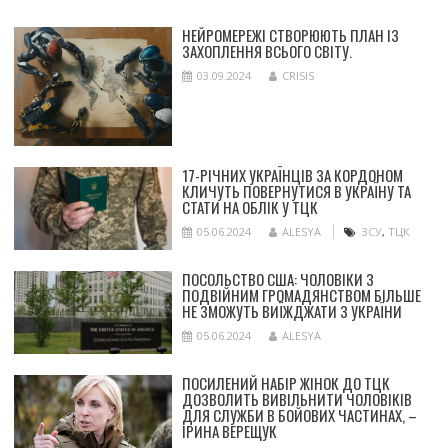
НЕЙРОМЕРЕЖІ СТВОРЮЮТЬ ПЛАН ІЗ
ЗАХОПЛЕННЯ ВСЬОГО СВІТУ.
03.09.2024
CRISIS
17-РІЧНИХ УКРАЇНЦІВ ЗА КОРДОНОМ
КЛИЧУТЬ ПОВЕРНУТИСЯ В УКРАЇНУ ТА
СТАТИ НА ОБЛІК У ТЦК
05.06.2024
ALESYA
ЗСУ
,
ТЦК
ПОСОЛЬСТВО США: ЧОЛОВІКИ З
ПОДВІЙНИМ ГРОМАДЯНСТВОМ БІЛЬШЕ
НЕ ЗМОЖУТЬ ВИЇЖДЖАТИ З УКРАЇНИ
05.06.2024
ALESYA
ПОСИЛЕНИЙ НАБІР ЖІНОК ДО ТЦК
ДОЗВОЛИТЬ ВИВІЛЬНИТИ ЧОЛОВІКІВ
ДЛЯ СЛУЖБИ В БОЙОВИХ ЧАСТИНАХ, –
ІРИНА ВЕРЕЩУК