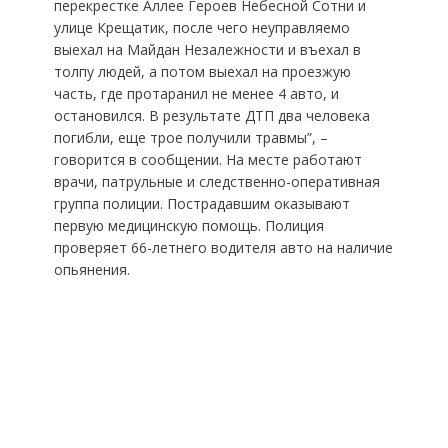
перекрестке Аллее Героев Небесной Сотни и
улице Крещатик, после чего неуправляемо
выехал на Майдан Незалежности и въехал в
толпу людей, а потом выехал на проезжую
часть, где протаранил не менее 4 авто, и
остановился. В результате ДТП два человека
погибли, еще трое получили травмы”, –
говорится в сообщении. На месте работают
врачи, патрульные и следственно-оперативная
группа полиции. Пострадавшим оказывают
первую медицинскую помощь. Полиция
проверяет 66-летнего водителя авто на наличие
опьянения.