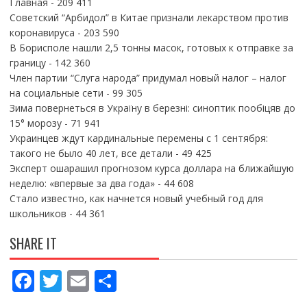
Главная
- 209 411
Советский “Арбидол” в Китае признали лекарством против
коронавируса
- 203 590
В Борисполе нашли 2,5 тонны масок, готовых к отправке за
границу
- 142 360
Член партии “Слуга народа” придумал новый налог – налог
на социальные сети
- 99 305
Зима повернеться в Україну в березні: синоптик пообіцяв до
15° морозу
- 71 941
Украинцев ждут кардинальные перемены с 1 сентября:
такого не было 40 лет, все детали
- 49 425
Эксперт ошарашил прогнозом курса доллара на ближайшую
неделю: «впервые за два года»
- 44 608
Стало известно, как начнется новый учебный год для
школьников
- 44 361
SHARE IT
F
T
E
П
ac
w
m
о