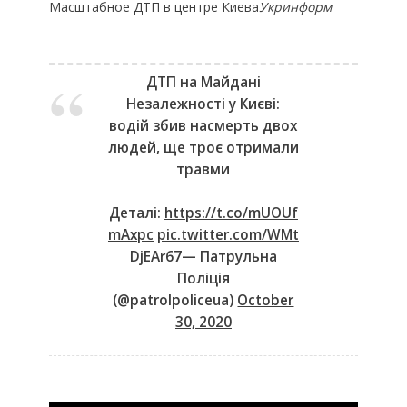
Масштабное ДТП в центре Киева
Укринформ
ДТП на Майдані
Незалежності у Києві:
водій збив насмерть двох
людей, ще троє отримали
травми
Деталі:
https://t.co/mUOUf
mAxpc
pic.twitter.com/WMt
DjEAr67
— Патрульна
Поліція
(@patrolpoliceua)
October
30, 2020