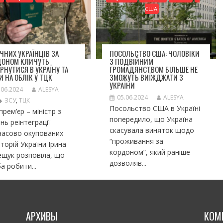
США
ІЧНИХ УКРАЇНЦІВ ЗА
ПОСОЛЬСТВО США: ЧОЛОВІКИ
ДОНОМ КЛИЧУТЬ
З ПОДВІЙНИМ
РНУТИСЯ В УКРАЇНУ ТА
ГРОМАДЯНСТВОМ БІЛЬШЕ НЕ
И НА ОБЛІК У ТЦК
ЗМОЖУТЬ ВИЇЖДЖАТИ З
УКРАЇНИ
.06.2024
ALESYA
05.06.2024
ALESYA
ЗСУ
,
ТЦК
Посольство США в Україні
прем’єр – міністр з
попередило, що Україна
нь реінтеграції
скасувала виняток щодо
часово окупованих
“проживання за
торій України Ірина
кордоном”, який раніше
щук розповіла, що
дозволяв...
а робити...
АРХИВЫ
КОМ