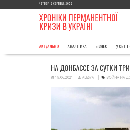
Skip
ЧЕТВЕР, 6 СЕРПНЯ, 2026
to
ХРОНІКИ ПЕРМАНЕНТНОЇ
content
КРИЗИ В УКРАЇНІ
АКТУАЛЬНО
АНАЛІТИКА
БІЗНЕС
У СВІТІ
НА ДОНБАССЕ ЗА СУТКИ ТРИ
19.06.2021
ALESYA
ВОЙНА НА Д