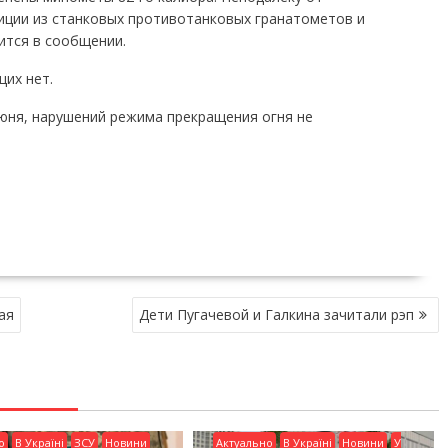
иции из станковых противотанковых гранатометов и
ится в сообщении.
их нет.
июня, нарушений режима прекращения огня не
ая
Дети Пугачевой и Галкина зачитали рэп
о
В Україні
ЗСУ
Новини
Актуально
В Україні
Новини
У