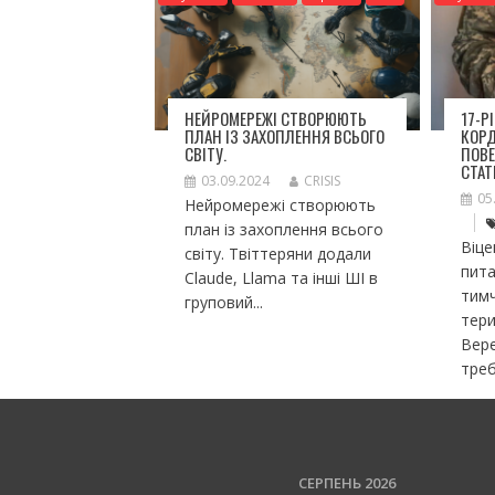
НЕЙРОМЕРЕЖІ СТВОРЮЮТЬ
17-Р
ПЛАН ІЗ ЗАХОПЛЕННЯ ВСЬОГО
КОР
СВІТУ.
ПОВЕ
СТАТ
03.09.2024
CRISIS
05
Нейромережі створюють
план із захоплення всього
Віце
світу. Твіттеряни додали
пита
Claude, Llama та інші ШІ в
тим
груповий...
тери
Вере
треб
СЕРПЕНЬ 2026