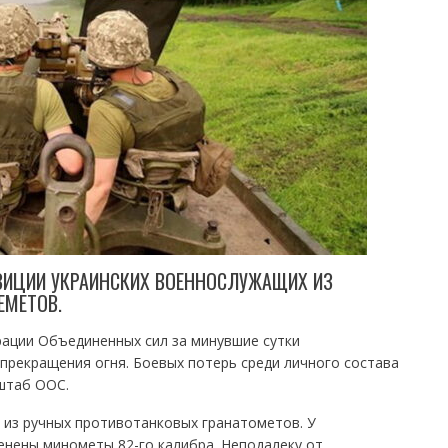
ЗИЦИИ УКРАИНСКИХ ВОЕННОСЛУЖАЩИХ ИЗ
ЕМЕТОВ.
рации Объединенных сил за минувшие сутки
прекращения огня. Боевых потерь среди личного состава
штаб ООС.
 из ручных противотанковых гранатометов. У
енены минометы 82-го калибра. Неподалеку от