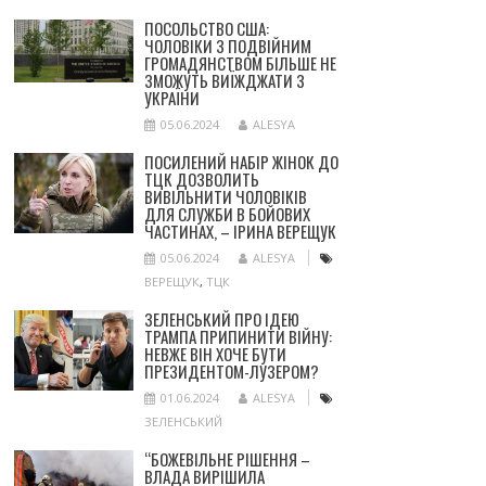
ПОСОЛЬСТВО США:
ЧОЛОВІКИ З ПОДВІЙНИМ
ГРОМАДЯНСТВОМ БІЛЬШЕ НЕ
ЗМОЖУТЬ ВИЇЖДЖАТИ З
УКРАЇНИ
05.06.2024
ALESYA
ПОСИЛЕНИЙ НАБІР ЖІНОК ДО
ТЦК ДОЗВОЛИТЬ
ВИВІЛЬНИТИ ЧОЛОВІКІВ
ДЛЯ СЛУЖБИ В БОЙОВИХ
ЧАСТИНАХ, – ІРИНА ВЕРЕЩУК
05.06.2024
ALESYA
ВЕРЕЩУК
,
ТЦК
ЗЕЛЕНСЬКИЙ ПРО ІДЕЮ
ТРАМПА ПРИПИНИТИ ВІЙНУ:
НЕВЖЕ ВІН ХОЧЕ БУТИ
ПРЕЗИДЕНТОМ-ЛУЗЕРОМ?
01.06.2024
ALESYA
ЗЕЛЕНСЬКИЙ
“БОЖЕВІЛЬНЕ РІШЕННЯ –
ВЛАДА ВИРІШИЛА