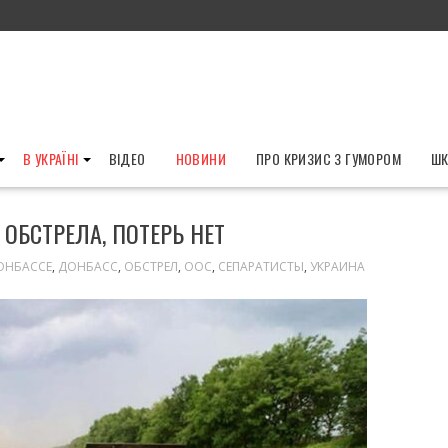
В УКРАЇНІ
ВІДЕО
НОВИНИ
ПРО КРИЗИС З ГУМОРОМ
ШК
 ОБСТРЕЛА, ПОТЕРЬ НЕТ
ОНБАССЕ
,
ДОНБАСС
,
ОБСТРЕЛ
,
ООС
,
СЕПАРАТИСТЫ
,
УКРАИНА