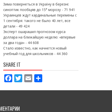
Зима повернеться в Україну в березні:
синоптик пообіцяв до 15° морозу
- 71 941
Украинцев ждут кардинальные перемены с
1 сентября: такого не было 40 лет, все
детали
- 49 424
Эксперт ошарашил прогнозом курса
доллара на ближайшую неделю: «впервые
за два года»
- 44 608
Стало известно, как начнется новый
учебный год для школьников
- 44 360
SHARE IT
F
T
E
П
ac
w
m
о
e
itt
ai
ді
b
er
l
л
МЕНТАРИИ
o
и