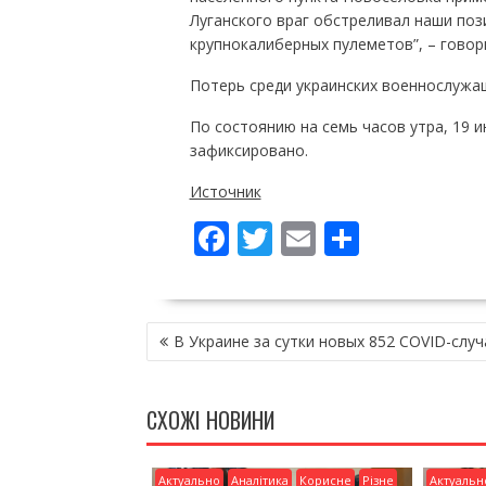
Луганского враг обстреливал наши поз
крупнокалиберных пулеметов”, – говор
Потерь среди украинских военнослужащ
По состоянию на семь часов утра, 19 
зафиксировано.
Источник
F
T
E
П
ac
w
m
о
e
itt
ai
ді
НАВІГАЦІЯ
b
er
l
л
В Украине за сутки новых 852 COVID-случ
ЗАПИСІВ
o
и
o
т
СХОЖІ НОВИНИ
k
и
ся
Актуально
Аналітика
Корисне
Різне
Актуальн