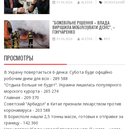
01.06.2024
ALESYA
ЗЕЛЕНСЬКИЙ
“БОЖЕВІЛЬНЕ РІШЕННЯ – ВЛАДА
ВИРІШИЛА МОБІЛІЗУВАТИ ДСНС”, –
ГОНЧАРЕНКО
01.06.2024
ALESYA
ВРУ
ПРОСМОТРЫ
В Україну повертається 6-денка: Субота буде офіційно
робочим днем для всіх
- 289 588
“Отдыха больше не будет”: Украина лишилась популярного
морского курорта
- 265 274
Главная
- 209 370
Советский “Арбидол” в Китае признали лекарством против
коронавируса
- 203 588
В Борисполе нашли 2,5 тонны масок, готовых к отправке за
границу
- 142 360