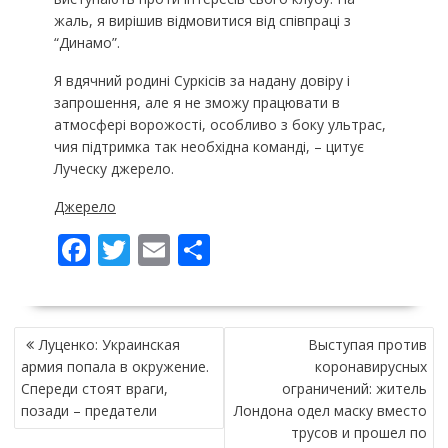
жаль, я вирішив відмовитися від співпраці з
“Динамо”.
Я вдячний родині Суркісів за надану довіру і
запрошення, але я не зможу працювати в
атмосфері ворожості, особливо з боку ультрас,
чия підтримка так необхідна команді, – цитує
Луческу джерело.
Джерело
F
T
E
П
ac
w
m
о
e
itt
ai
ді
НАВІГАЦІЯ
b
er
l
л
Луценко: Украинская
Выступая против
ЗАПИСІВ
o
и
армия попала в окружение.
коронавирусных
Спереди стоят враги,
ограничений: житель
o
т
позади – предатели
Лондона одел маску вместо
k
и
трусов и прошел по