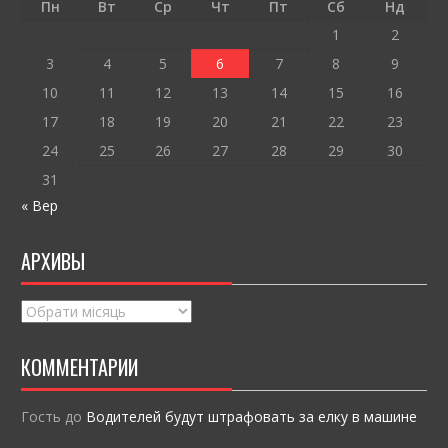
o
т
Пн
Вт
Ср
Чт
Пт
Сб
Нд
k
и
1
2
ся
3
4
5
6
7
8
9
10
11
12
13
14
15
16
17
18
19
20
21
22
23
24
25
26
27
28
29
30
31
« Вер
АРХИВЫ
Архивы
КОММЕНТАРИИ
Гость
до
Водителей будут штрафовать за елку в машине