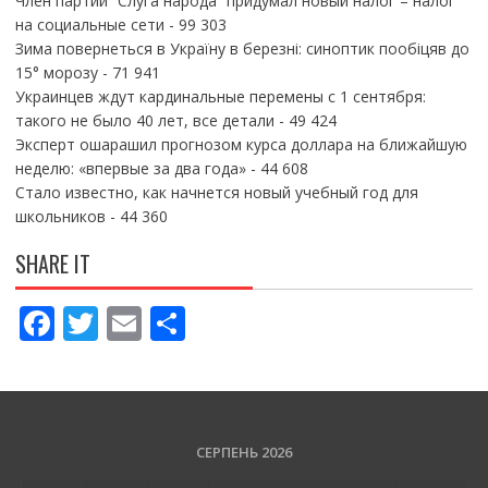
Член партии “Слуга народа” придумал новый налог – налог
на социальные сети
- 99 303
Зима повернеться в Україну в березні: синоптик пообіцяв до
15° морозу
- 71 941
Украинцев ждут кардинальные перемены с 1 сентября:
такого не было 40 лет, все детали
- 49 424
Эксперт ошарашил прогнозом курса доллара на ближайшую
неделю: «впервые за два года»
- 44 608
Стало известно, как начнется новый учебный год для
школьников
- 44 360
SHARE IT
F
T
E
П
ac
w
m
о
e
itt
ai
ді
b
er
l
л
o
и
СЕРПЕНЬ 2026