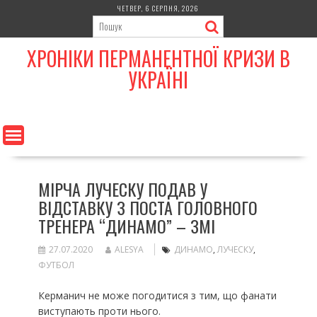
Skip
ЧЕТВЕР, 6 СЕРПНЯ, 2026
to
content
ХРОНІКИ ПЕРМАНЕНТНОЇ КРИЗИ В
УКРАЇНІ
МІРЧА ЛУЧЕСКУ ПОДАВ У
ВІДСТАВКУ З ПОСТА ГОЛОВНОГО
ТРЕНЕРА “ДИНАМО” – ЗМІ
27.07.2020
ALESYA
ДИНАМО
,
ЛУЧЕСКУ
,
ФУТБОЛ
Керманич не може погодитися з тим, що фанати
виступають проти нього.