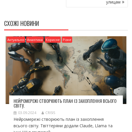
улицам
ся
СХОЖІ НОВИНИ
Актуально
Аналітика
Корисне
Різне
НЕЙРОМЕРЕЖІ СТВОРЮЮТЬ ПЛАН ІЗ ЗАХОПЛЕННЯ ВСЬОГО
СВІТУ.
03.09.2024
CRISIS
Нейромережі створюють план із захоплення
всього світу. Твіттеряни додали Claude, Llama та