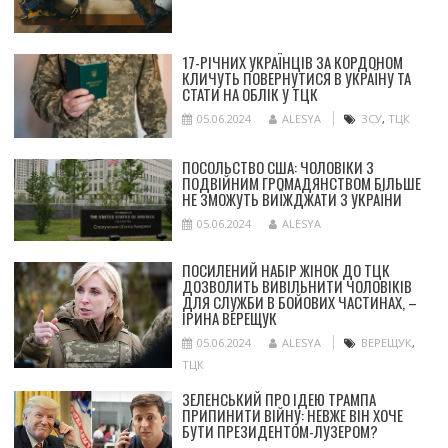
17-РІЧНИХ УКРАЇНЦІВ ЗА КОРДОНОМ
КЛИЧУТЬ ПОВЕРНУТИСЯ В УКРАЇНУ ТА
СТАТИ НА ОБЛІК У ТЦК
05.06.2024
ALESYA
ЗСУ
,
ТЦК
ПОСОЛЬСТВО США: ЧОЛОВІКИ З
ПОДВІЙНИМ ГРОМАДЯНСТВОМ БІЛЬШЕ
НЕ ЗМОЖУТЬ ВИЇЖДЖАТИ З УКРАЇНИ
05.06.2024
ALESYA
ПОСИЛЕНИЙ НАБІР ЖІНОК ДО ТЦК
ДОЗВОЛИТЬ ВИВІЛЬНИТИ ЧОЛОВІКІВ
ДЛЯ СЛУЖБИ В БОЙОВИХ ЧАСТИНАХ, –
ІРИНА ВЕРЕЩУК
05.06.2024
ALESYA
ВЕРЕЩУК
,
ТЦК
ЗЕЛЕНСЬКИЙ ПРО ІДЕЮ ТРАМПА
ПРИПИНИТИ ВІЙНУ: НЕВЖЕ ВІН ХОЧЕ
БУТИ ПРЕЗИДЕНТОМ-ЛУЗЕРОМ?