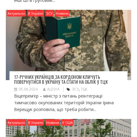
інші ШІ в груповий...
Актуально
В Україні
ЗСУ
Новини
17-РІЧНИХ УКРАЇНЦІВ ЗА КОРДОНОМ КЛИЧУТЬ
ПОВЕРНУТИСЯ В УКРАЇНУ ТА СТАТИ НА ОБЛІК У ТЦК
05.06.2024
ALESYA
ЗСУ
,
ТЦК
Віцепрем’єр – міністр з питань реінтеграції
тимчасово окупованих територій України Ірина
Верещук розповіла, що треба робити...
Актуально
В Україні
Новини
У США