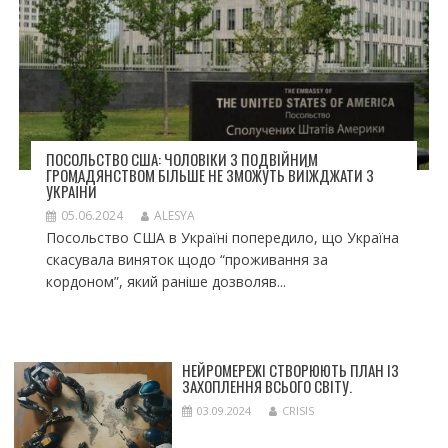
ПОСОЛЬСТВО США: ЧОЛОВІКИ З ПОДВІЙНИМ
ГРОМАДЯНСТВОМ БІЛЬШЕ НЕ ЗМОЖУТЬ ВИЇЖДЖАТИ З
УКРАЇНИ
05.06.2024
ALESYA
Посольство США в Україні попередило, що Україна
скасувала виняток щодо “проживання за
кордоном”, який раніше дозволяв...
НЕЙРОМЕРЕЖІ СТВОРЮЮТЬ ПЛАН ІЗ
ЗАХОПЛЕННЯ ВСЬОГО СВІТУ.
03.09.2024
CRISIS