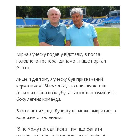
Мірча Луческу подав у відставку з поста
головного тренера “Динамо”, пише портал
Gsp.ro.
Лише 4 дні тому Луческу був призначений
керманичем “біло-синіх”, що викликало гнів
активних фанатів клубу, а також нерозуміння з
боку легенд команди.
Зазначається, що Луческу не може змиритися з
ворожим ставленням.
“Я не можу погодитися з тим, що фанати
виступають проти інтересів свого клубу. На