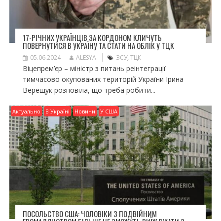
17-РІЧНИХ УКРАЇНЦІВ ЗА КОРДОНОМ КЛИЧУТЬ
ПОВЕРНУТИСЯ В УКРАЇНУ ТА СТАТИ НА ОБЛІК У ТЦК
05.06.2024
ALESYA
ЗСУ
,
ТЦК
Віцепрем’єр – міністр з питань реінтеграції
тимчасово окупованих територій України Ірина
Верещук розповіла, що треба робити...
Актуально
В Україні
Новини
У США
ПОСОЛЬСТВО США: ЧОЛОВІКИ З ПОДВІЙНИМ