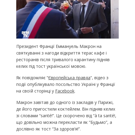
Президент Франції Еммануель Макрон на
святкуванні з нагоди відкриття терас кафе і
ресторанів після тривалого карантину підняв
келих під тост української мовою.
Як повідомляє “
Європейська правда
“, відео з
події опублікувало посольство Україні у Франції
на своїй сторінці у
Facebook
.
Макрон завітав до одного із закладів у Парижі,
де його пригостили коктейлем. Він підняв келих
зі словами “santé!”. Це скорочено від “à ta santé!,
що довільно можна перекласти як “Будьмо”, а
дослівно як тост “За здоров’я!”.