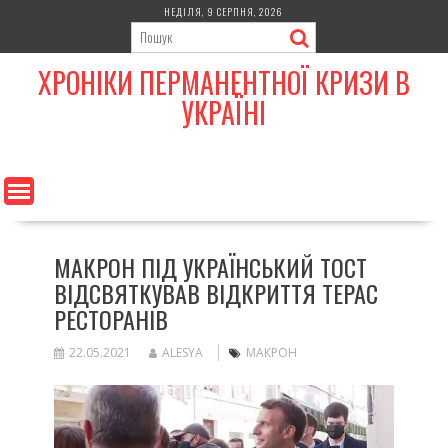
Skip
НЕДІЛЯ, 9 СЕРПНЯ, 2026
to
content
ХРОНІКИ ПЕРМАНЕНТНОЇ КРИЗИ В
УКРАЇНІ
МАКРОН ПІД УКРАЇНСЬКИЙ ТОСТ
ВІДСВЯТКУВАВ ВІДКРИТТЯ ТЕРАС
РЕСТОРАНІВ
22.05.2021
ALESYA
МАКРОН