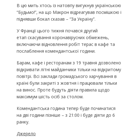
В цю мить хтось із натовпу вигукнув українською
“Будьмо!”, на що Макрон відреагував посмішкою і
піднявши бокал сказав – “За Україну”.
У Франції цього тижня почався другий
етап скасування коронавірусних обмежень,
включаючи відновлення робіт терас в кафе та
послаблення комендантської години.
Барам, кафе і ресторанам з 19 травня дозволено
відкривати літні майданчики тільки на відкритому
повітрі. Всі заклади громадського харчування в
країні були закриті з жовтня і працювали тільки
на винос. Проте будуть діяти правила щодо
максимум шість осіб за столом.
Комендантська година тепер буде починатися
на дві години пізніше – з 21:00 і буде діяти до 6
ранку.
Джерело