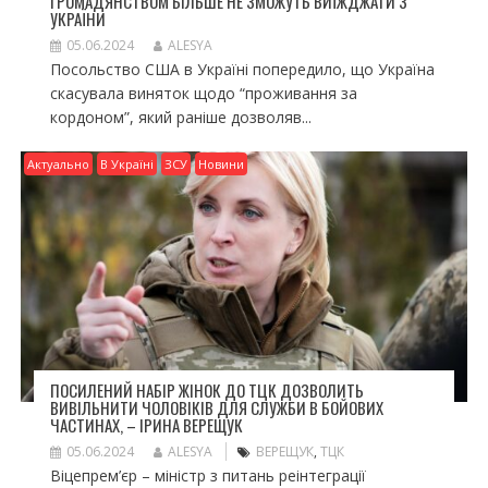
ГРОМАДЯНСТВОМ БІЛЬШЕ НЕ ЗМОЖУТЬ ВИЇЖДЖАТИ З
УКРАЇНИ
05.06.2024
ALESYA
Посольство США в Україні попередило, що Україна
скасувала виняток щодо “проживання за
кордоном”, який раніше дозволяв...
Актуально
В Україні
ЗСУ
Новини
ПОСИЛЕНИЙ НАБІР ЖІНОК ДО ТЦК ДОЗВОЛИТЬ
ВИВІЛЬНИТИ ЧОЛОВІКІВ ДЛЯ СЛУЖБИ В БОЙОВИХ
ЧАСТИНАХ, – ІРИНА ВЕРЕЩУК
05.06.2024
ALESYA
ВЕРЕЩУК
,
ТЦК
Віцепрем’єр – міністр з питань реінтеграції