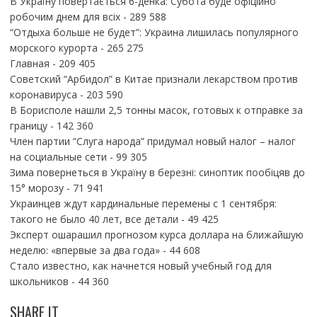
В Україну повертається 6-денка: Субота буде офіційно
робочим днем для всіх
- 289 588
“Отдыха больше не будет”: Украина лишилась популярного
морского курорта
- 265 275
Главная
- 209 405
Советский “Арбидол” в Китае признали лекарством против
коронавируса
- 203 590
В Борисполе нашли 2,5 тонны масок, готовых к отправке за
границу
- 142 360
Член партии “Слуга народа” придумал новый налог – налог
на социальные сети
- 99 305
Зима повернеться в Україну в березні: синоптик пообіцяв до
15° морозу
- 71 941
Украинцев ждут кардинальные перемены с 1 сентября:
такого не было 40 лет, все детали
- 49 425
Эксперт ошарашил прогнозом курса доллара на ближайшую
неделю: «впервые за два года»
- 44 608
Стало известно, как начнется новый учебный год для
школьников
- 44 360
SHARE IT