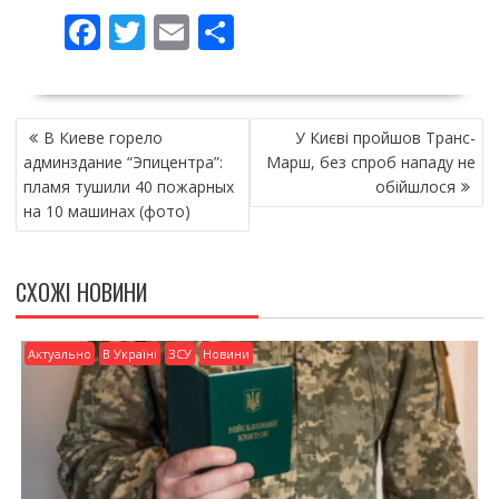
F
T
E
П
ac
w
m
о
e
itt
ai
ді
НАВІГАЦІЯ
b
er
l
л
В Киеве горело
У Києві пройшов Транс-
ЗАПИСІВ
o
и
админздание “Эпицентра”:
Марш, без спроб нападу не
пламя тушили 40 пожарных
обійшлося
o
т
на 10 машинах (фото)
k
и
ся
СХОЖІ НОВИНИ
Актуально
В Україні
ЗСУ
Новини