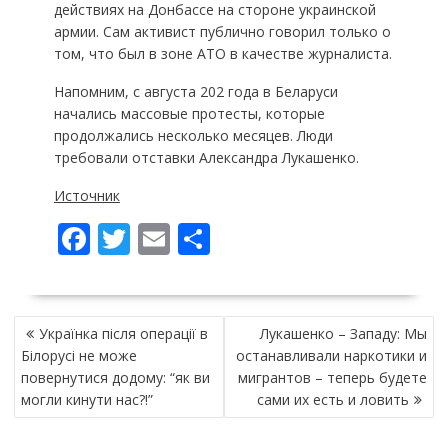
действиях на Донбассе на стороне украинской
армии. Сам активист публично говорил только о
том, что был в зоне АТО в качестве журналиста.
Напомним, с августа 202 года в Беларуси
начались массовые протесты, которые
продолжались несколько месяцев. Люди
требовали отставки Александра Лукашенко.
Источник
F
T
E
П
ac
w
m
о
e
itt
ai
ді
НАВІГАЦІЯ
b
er
l
л
Українка після операції в
Лукашенко – Западу: Мы
ЗАПИСІВ
o
и
Білорусі не може
останавливали наркотики и
повернутися додому: “як ви
мигрантов – теперь будете
o
т
могли кинути нас?!”
сами их есть и ловить
k
и