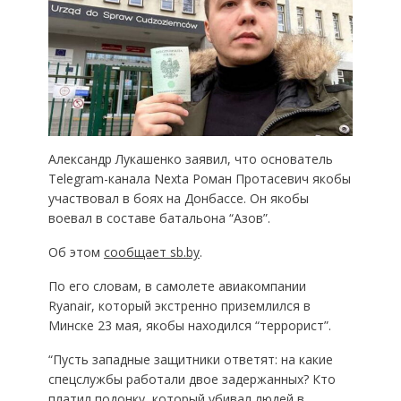
Александр Лукашенко заявил, что основатель
Telegram-канала Nexta Роман Протасевич якобы
участвовал в боях на Донбассе. Он якобы
воевал в составе батальона “Азов”.
Об этом
сообщает sb.by
.
По его словам, в самолете авиакомпании
Ryanair, который экстренно приземлился в
Минске 23 мая, якобы находился “террорист”.
“Пусть западные защитники ответят: на какие
спецслужбы работали двое задержанных? Кто
платил подонку, который убивал людей в