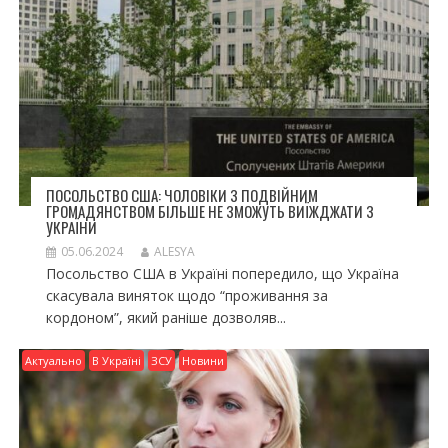
ПОСОЛЬСТВО США: ЧОЛОВІКИ З ПОДВІЙНИМ
ГРОМАДЯНСТВОМ БІЛЬШЕ НЕ ЗМОЖУТЬ ВИЇЖДЖАТИ З
УКРАЇНИ
05.06.2024
ALESYA
Посольство США в Україні попередило, що Україна
скасувала виняток щодо “проживання за
кордоном”, який раніше дозволяв...
Актуально
В Україні
ЗСУ
Новини