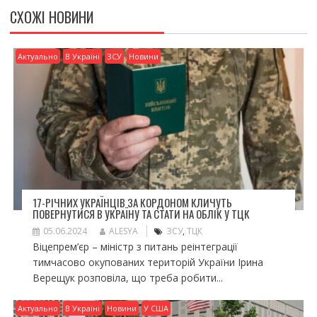
ся
СХОЖІ НОВИНИ
Актуально
В Україні
ЗСУ
Новини
17-РІЧНИХ УКРАЇНЦІВ ЗА КОРДОНОМ КЛИЧУТЬ
ПОВЕРНУТИСЯ В УКРАЇНУ ТА СТАТИ НА ОБЛІК У ТЦК
05.06.2024
ALESYA
ЗСУ
,
ТЦК
Віцепрем’єр – міністр з питань реінтеграції
тимчасово окупованих територій України Ірина
Верещук розповіла, що треба робити...
Актуально
В Україні
Новини
У США