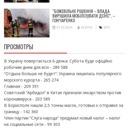
“БОЖЕВІЛЬНЕ РІШЕННЯ – ВЛАДА
ВИРІШИЛА МОБІЛІЗУВАТИ ДСНС”, –
ГОНЧАРЕНКО
01.06.2024
ALESYA
ВРУ
ПРОСМОТРЫ
В Україну повертається 6-денка: Субота буде офіційно
робочим днем для всіх
- 289 588
“Отдыха больше не будет”: Украина лишилась популярного
морского курорта
- 265 274
Главная
- 209 391
Советский “Арбидол” в Китае признали лекарством против
коронавируса
- 203 589
В Борисполе нашли 2,5 тонны масок, готовых к отправке за
границу
- 142 360
Член партии “Слуга народа” придумал новый налог – налог
на социальные сети
- 99 303