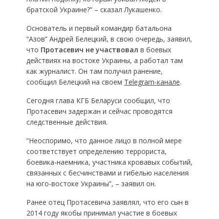
братской Украине?” – сказал Лукашенко.
Основатель и первый командир батальона
“Азов” Андрей Белецкий, в свою очередь, заявил,
что
Протасевич не участвовал
в боевых
действиях на востоке Украины, а работал там
как журналист. Он там получил ранение,
сообщил Белецкий на своем
Telegram-канале
.
Сегодня глава КГБ Беларуси сообщил, что
Протасевич задержан и сейчас проводятся
следственные действия.
“Неоспоримо, что данное лицо в полной мере
соответствует определению террориста,
боевика-наемника, участника кровавых событий,
связанных с бесчинствами и гибелью населения
на юго-востоке Украины”, – заявил он.
Ранее отец Протасевича заявлял, что его сын в
2014 году якобы принимал участие в боевых