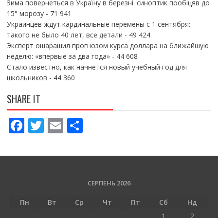
Зима повернеться в Україну в березні: синоптик пообіцяв до
15° морозу
- 71 941
Украинцев ждут кардинальные перемены с 1 сентября:
такого не было 40 лет, все детали
- 49 424
Эксперт ошарашил прогнозом курса доллара на ближайшую
неделю: «впервые за два года»
- 44 608
Стало известно, как начнется новый учебный год для
школьников
- 44 360
SHARE IT
F
T
E
П
ac
w
m
о
e
itt
ai
ді
b
er
l
л
o
и
СЕРПЕНЬ 2026
o
т
Пн
Вт
Ср
Чт
Пт
Сб
Нд
1
2