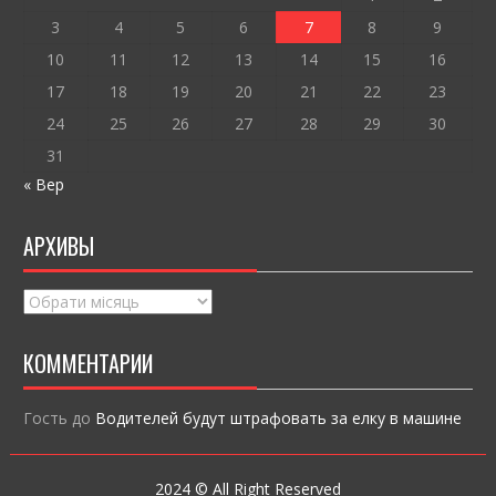
k
и
ся
3
4
5
6
7
8
9
10
11
12
13
14
15
16
17
18
19
20
21
22
23
24
25
26
27
28
29
30
31
« Вер
АРХИВЫ
Архивы
КОММЕНТАРИИ
Гость
до
Водителей будут штрафовать за елку в машине
2024 © All Right Reserved