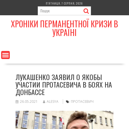
Skip
П’ЯТНИЦЯ, 7 СЕРПНЯ, 2026
to
content
ХРОНІКИ ПЕРМАНЕНТНОЇ КРИЗИ В
УКРАЇНІ
ЛУКАШЕНКО ЗАЯВИЛ О ЯКОБЫ
УЧАСТИИ ПРОТАСЕВИЧА В БОЯХ НА
ДОНБАССЕ
26.05.2021
ALESYA
ПРОТАСЕВИЧ