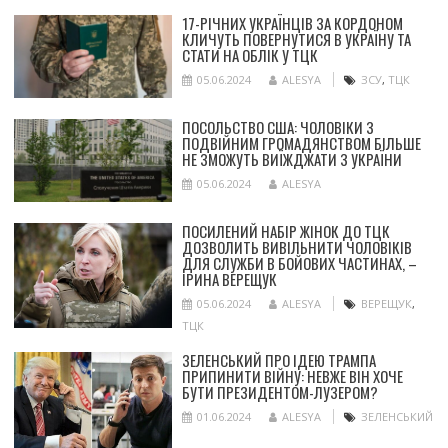
17-РІЧНИХ УКРАЇНЦІВ ЗА КОРДОНОМ
КЛИЧУТЬ ПОВЕРНУТИСЯ В УКРАЇНУ ТА
СТАТИ НА ОБЛІК У ТЦК
05.06.2024
ALESYA
ЗСУ
,
ТЦК
ПОСОЛЬСТВО США: ЧОЛОВІКИ З
ПОДВІЙНИМ ГРОМАДЯНСТВОМ БІЛЬШЕ
НЕ ЗМОЖУТЬ ВИЇЖДЖАТИ З УКРАЇНИ
05.06.2024
ALESYA
ПОСИЛЕНИЙ НАБІР ЖІНОК ДО ТЦК
ДОЗВОЛИТЬ ВИВІЛЬНИТИ ЧОЛОВІКІВ
ДЛЯ СЛУЖБИ В БОЙОВИХ ЧАСТИНАХ, –
ІРИНА ВЕРЕЩУК
05.06.2024
ALESYA
ВЕРЕЩУК
,
ТЦК
ЗЕЛЕНСЬКИЙ ПРО ІДЕЮ ТРАМПА
ПРИПИНИТИ ВІЙНУ: НЕВЖЕ ВІН ХОЧЕ
БУТИ ПРЕЗИДЕНТОМ-ЛУЗЕРОМ?
01.06.2024
ALESYA
ЗЕЛЕНСЬКИЙ