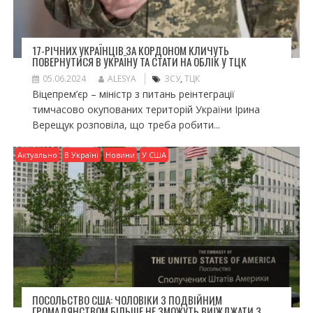
17-РІЧНИХ УКРАЇНЦІВ ЗА КОРДОНОМ КЛИЧУТЬ
ПОВЕРНУТИСЯ В УКРАЇНУ ТА СТАТИ НА ОБЛІК У ТЦК
05.06.2024
ALESYA
ЗСУ
,
ТЦК
Віцепрем’єр – міністр з питань реінтеграції
тимчасово окупованих територій України Ірина
Верещук розповіла, що треба робити...
Актуально
В Україні
Новини
У США
ПОСОЛЬСТВО США: ЧОЛОВІКИ З ПОДВІЙНИМ
ГРОМАДЯНСТВОМ БІЛЬШЕ НЕ ЗМОЖУТЬ ВИЇЖДЖАТИ З