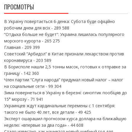
ПРОСМОТРЫ
В Україну повертається 6-денка: Субота буде офіційно
робочим днем для всіх
- 289 588
“Отдыха больше не будет”: Украина лишилась популярного
морского курорта
- 265 275
Главная
- 209 399
Советский “Арбидол” в Китае признали лекарством против
коронавируса
- 203 589
В Борисполе нашли 2,5 тонны масок, готовых к отправке за
границу
- 142 360
Член партии “Слуга народа” придумал новый налог – налог
на социальные сети
- 99 304
Зима повернеться в Україну в березні: синоптик пообіцяв до
15° морозу
- 71 941
Украинцев ждут кардинальные перемены с 1 сентября:
такого не было 40 лет, все детали
- 49 425
Эксперт ошарашил прогнозом курса доллара на ближайшую
неделю: «впервые за два года»
- 44 608
Стало известно, как начнется новый учебный год для