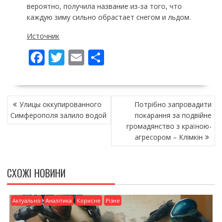
вероятно, получила название из-за того, что
каждую зиму сильно обрастает снегом и льдом.
Источник
F
T
E
П
ac
w
m
о
e
itt
ai
ді
НАВІГАЦІЯ
b
er
l
л
Улицы оккупированного
Потрібно запровадити
ЗАПИСІВ
o
и
Симферополя залило водой
покарання за подвійне
громадянство з країною-
o
т
агресором – Клімкін
k
и
ся
СХОЖІ НОВИНИ
Актуально
Аналітика
Корисне
Різне