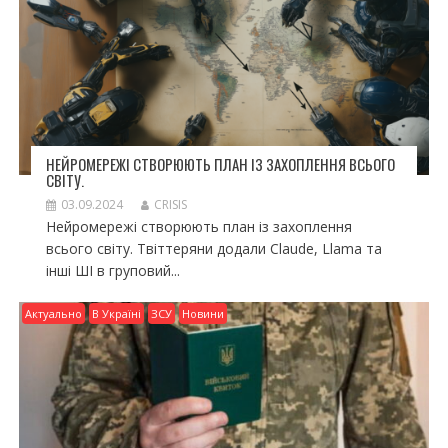
НЕЙРОМЕРЕЖІ СТВОРЮЮТЬ ПЛАН ІЗ ЗАХОПЛЕННЯ ВСЬОГО
СВІТУ.
03.09.2024
CRISIS
Нейромережі створюють план із захоплення
всього світу. Твіттеряни додали Claude, Llama та
інші ШІ в груповий...
Актуально
В Україні
ЗСУ
Новини