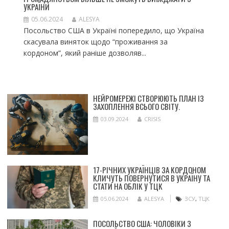
УКРАЇНИ
05.06.2024
ALESYA
Посольство США в Україні попередило, що Україна
скасувала виняток щодо “проживання за
кордоном”, який раніше дозволяв...
НЕЙРОМЕРЕЖІ СТВОРЮЮТЬ ПЛАН ІЗ
ЗАХОПЛЕННЯ ВСЬОГО СВІТУ.
03.09.2024
CRISIS
17-РІЧНИХ УКРАЇНЦІВ ЗА КОРДОНОМ
КЛИЧУТЬ ПОВЕРНУТИСЯ В УКРАЇНУ ТА
СТАТИ НА ОБЛІК У ТЦК
05.06.2024
ALESYA
ЗСУ
,
ТЦК
ПОСОЛЬСТВО США: ЧОЛОВІКИ З