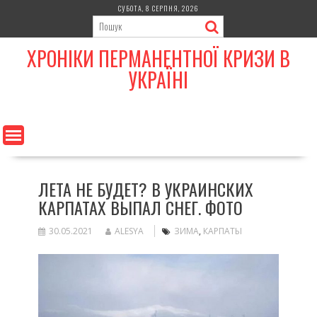
Skip
СУБОТА, 8 СЕРПНЯ, 2026
to
content
ХРОНІКИ ПЕРМАНЕНТНОЇ КРИЗИ В
УКРАЇНІ
ЛЕТА НЕ БУДЕТ? В УКРАИНСКИХ
КАРПАТАХ ВЫПАЛ СНЕГ. ФОТО
30.05.2021
ALESYA
ЗИМА
,
КАРПАТЫ