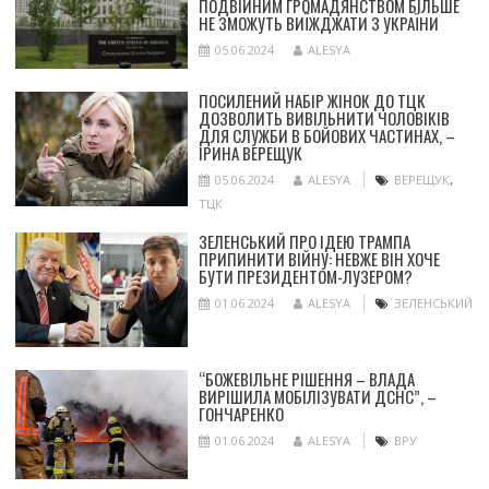
ПОДВІЙНИМ ГРОМАДЯНСТВОМ БІЛЬШЕ
НЕ ЗМОЖУТЬ ВИЇЖДЖАТИ З УКРАЇНИ
05.06.2024
ALESYA
ПОСИЛЕНИЙ НАБІР ЖІНОК ДО ТЦК
ДОЗВОЛИТЬ ВИВІЛЬНИТИ ЧОЛОВІКІВ
ДЛЯ СЛУЖБИ В БОЙОВИХ ЧАСТИНАХ, –
ІРИНА ВЕРЕЩУК
05.06.2024
ALESYA
ВЕРЕЩУК
,
ТЦК
ЗЕЛЕНСЬКИЙ ПРО ІДЕЮ ТРАМПА
ПРИПИНИТИ ВІЙНУ: НЕВЖЕ ВІН ХОЧЕ
БУТИ ПРЕЗИДЕНТОМ-ЛУЗЕРОМ?
01.06.2024
ALESYA
ЗЕЛЕНСЬКИЙ
“БОЖЕВІЛЬНЕ РІШЕННЯ – ВЛАДА
ВИРІШИЛА МОБІЛІЗУВАТИ ДСНС”, –
ГОНЧАРЕНКО
01.06.2024
ALESYA
ВРУ