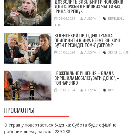
ДОЗВОЛИТЬ ВИВІЛЬНИТИ ЧОЛОВІКІВ
ДЛЯ СЛУЖБИ В БОЙОВИХ ЧАСТИНАХ, –
ІРИНА ВЕРЕЩУК
05.06.2024
ALESYA
ВЕРЕЩУК
,
ТЦК
ЗЕЛЕНСЬКИЙ ПРО ІДЕЮ ТРАМПА
ПРИПИНИТИ ВІЙНУ: НЕВЖЕ ВІН ХОЧЕ
БУТИ ПРЕЗИДЕНТОМ-ЛУЗЕРОМ?
01.06.2024
ALESYA
ЗЕЛЕНСЬКИЙ
“БОЖЕВІЛЬНЕ РІШЕННЯ – ВЛАДА
ВИРІШИЛА МОБІЛІЗУВАТИ ДСНС”, –
ГОНЧАРЕНКО
01.06.2024
ALESYA
ВРУ
ПРОСМОТРЫ
В Україну повертається 6-денка: Субота буде офіційно
робочим днем для всіх
- 289 588