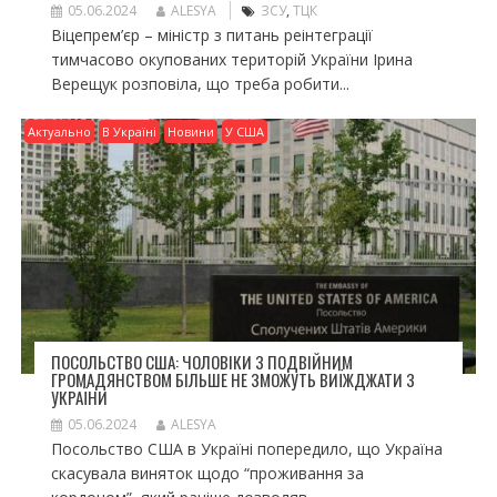
05.06.2024
ALESYA
ЗСУ
,
ТЦК
Віцепрем’єр – міністр з питань реінтеграції
тимчасово окупованих територій України Ірина
Верещук розповіла, що треба робити...
Актуально
В Україні
Новини
У США
ПОСОЛЬСТВО США: ЧОЛОВІКИ З ПОДВІЙНИМ
ГРОМАДЯНСТВОМ БІЛЬШЕ НЕ ЗМОЖУТЬ ВИЇЖДЖАТИ З
УКРАЇНИ
05.06.2024
ALESYA
Посольство США в Україні попередило, що Україна
скасувала виняток щодо “проживання за