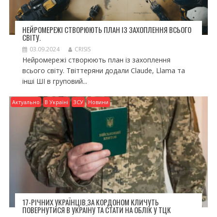
НЕЙРОМЕРЕЖІ СТВОРЮЮТЬ ПЛАН ІЗ ЗАХОПЛЕННЯ ВСЬОГО
СВІТУ.
03.09.2024
CRISIS
Нейромережі створюють план із захоплення
всього світу. Твіттеряни додали Claude, Llama та
інші ШІ в груповий...
Актуально
В Україні
ЗСУ
Новини
17-РІЧНИХ УКРАЇНЦІВ ЗА КОРДОНОМ КЛИЧУТЬ
ПОВЕРНУТИСЯ В УКРАЇНУ ТА СТАТИ НА ОБЛІК У ТЦК