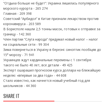
“Отдыха больше не будет”: Украина лишилась популярного
морского курорта
- 265 274
Главная
- 209 398
Советский “Арбидол” в Китае признали лекарством против
коронавируса
- 203 589
В Борисполе нашли 2,5 тонны масок, готовых к отправке за
границу
- 142 360
Член партии “Слуга народа” придумал новый налог – налог
на социальные сети
- 99 304
Зима повернеться в Україну в березні: синоптик пообіцяв до
15° морозу
- 71 941
Украинцев ждут кардинальные перемены с 1 сентября:
такого не было 40 лет, все детали
- 49 425
Эксперт ошарашил прогнозом курса доллара на ближайшую
неделю: «впервые за два года»
- 44 608
Стало известно, как начнется новый учебный год для
школьников
- 44 360
SHARE IT