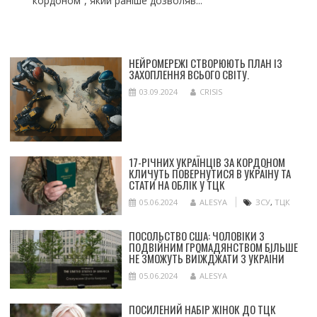
кордоном”, який раніше дозволяв...
НЕЙРОМЕРЕЖІ СТВОРЮЮТЬ ПЛАН ІЗ
ЗАХОПЛЕННЯ ВСЬОГО СВІТУ.
03.09.2024
CRISIS
17-РІЧНИХ УКРАЇНЦІВ ЗА КОРДОНОМ
КЛИЧУТЬ ПОВЕРНУТИСЯ В УКРАЇНУ ТА
СТАТИ НА ОБЛІК У ТЦК
05.06.2024
ALESYA
ЗСУ
,
ТЦК
ПОСОЛЬСТВО США: ЧОЛОВІКИ З
ПОДВІЙНИМ ГРОМАДЯНСТВОМ БІЛЬШЕ
НЕ ЗМОЖУТЬ ВИЇЖДЖАТИ З УКРАЇНИ
05.06.2024
ALESYA
ПОСИЛЕНИЙ НАБІР ЖІНОК ДО ТЦК