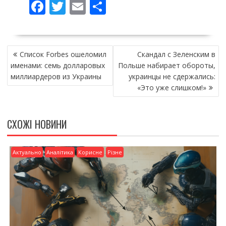
F
T
E
П
ac
w
m
о
e
itt
ai
ді
НАВІГАЦІЯ
b
er
l
л
Список Forbes ошеломил
Скандал с Зеленским в
ЗАПИСІВ
o
и
именами: семь долларовых
Польше набирает обороты,
миллиардеров из Украины
украинцы не сдержались:
o
т
«Это уже слишком!»
k
и
ся
СХОЖІ НОВИНИ
Актуально
Аналітика
Корисне
Різне