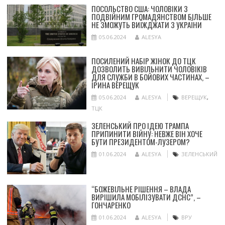
ПОСОЛЬСТВО США: ЧОЛОВІКИ З
ПОДВІЙНИМ ГРОМАДЯНСТВОМ БІЛЬШЕ
НЕ ЗМОЖУТЬ ВИЇЖДЖАТИ З УКРАЇНИ
05.06.2024
ALESYA
ПОСИЛЕНИЙ НАБІР ЖІНОК ДО ТЦК
ДОЗВОЛИТЬ ВИВІЛЬНИТИ ЧОЛОВІКІВ
ДЛЯ СЛУЖБИ В БОЙОВИХ ЧАСТИНАХ, –
ІРИНА ВЕРЕЩУК
05.06.2024
ALESYA
ВЕРЕЩУК
,
ТЦК
ЗЕЛЕНСЬКИЙ ПРО ІДЕЮ ТРАМПА
ПРИПИНИТИ ВІЙНУ: НЕВЖЕ ВІН ХОЧЕ
БУТИ ПРЕЗИДЕНТОМ-ЛУЗЕРОМ?
01.06.2024
ALESYA
ЗЕЛЕНСЬКИЙ
“БОЖЕВІЛЬНЕ РІШЕННЯ – ВЛАДА
ВИРІШИЛА МОБІЛІЗУВАТИ ДСНС”, –
ГОНЧАРЕНКО
01.06.2024
ALESYA
ВРУ