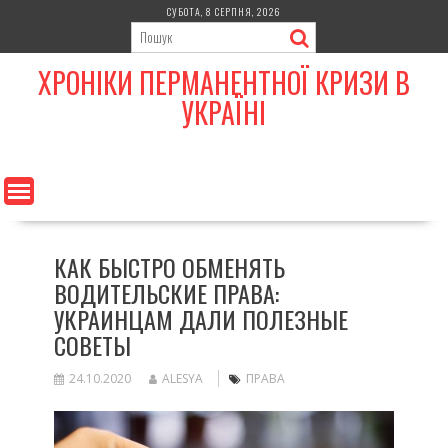
Skip
СУБОТА, 8 СЕРПНЯ, 2026
to
content
ХРОНІКИ ПЕРМАНЕНТНОЇ КРИЗИ В
УКРАЇНІ
КАК БЫСТРО ОБМЕНЯТЬ
ВОДИТЕЛЬСКИЕ ПРАВА:
УКРАИНЦАМ ДАЛИ ПОЛЕЗНЫЕ
СОВЕТЫ
24.10.2020
ALESYA
ПРАВА