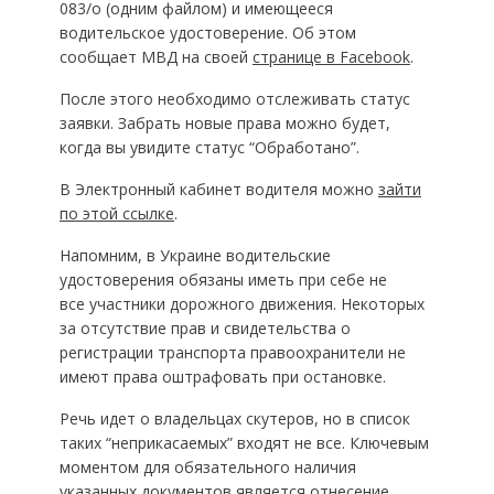
083/о (одним файлом) и имеющееся
водительское удостоверение. Об этом
сообщает МВД на своей
странице в Facebook
.
После этого необходимо отслеживать статус
заявки. Забрать новые права можно будет,
когда вы увидите статус “Обработано”.
В Электронный кабинет водителя можно
зайти
по этой ссылке
.
Напомним, в Украине водительские
удостоверения обязаны иметь при себе не
все участники дорожного движения. Некоторых
за отсутствие прав и свидетельства о
регистрации транспорта правоохранители не
имеют права оштрафовать при остановке.
Речь идет о владельцах скутеров, но в список
таких “неприкасаемых” входят не все. Ключевым
моментом для обязательного наличия
указанных документов является отнесение