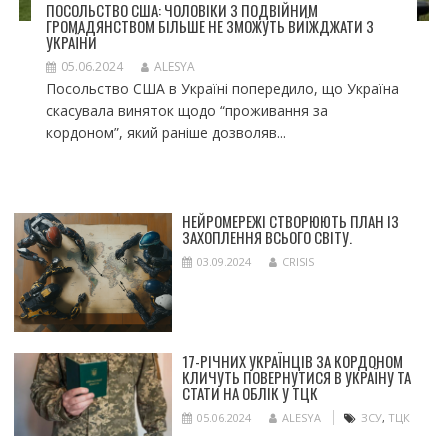
ПОСОЛЬСТВО США: ЧОЛОВІКИ З ПОДВІЙНИМ
ГРОМАДЯНСТВОМ БІЛЬШЕ НЕ ЗМОЖУТЬ ВИЇЖДЖАТИ З
УКРАЇНИ
05.06.2024
ALESYA
Посольство США в Україні попередило, що Україна
скасувала виняток щодо “проживання за
кордоном”, який раніше дозволяв...
НЕЙРОМЕРЕЖІ СТВОРЮЮТЬ ПЛАН ІЗ
ЗАХОПЛЕННЯ ВСЬОГО СВІТУ.
03.09.2024
CRISIS
17-РІЧНИХ УКРАЇНЦІВ ЗА КОРДОНОМ
КЛИЧУТЬ ПОВЕРНУТИСЯ В УКРАЇНУ ТА
СТАТИ НА ОБЛІК У ТЦК
05.06.2024
ALESYA
ЗСУ
,
ТЦК