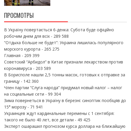
ПРОСМОТРЫ
В Україну повертається 6-денка: Субота буде офіційно
робочим днем для всіх
- 289 588
“Отдыха больше не будет”: Украина лишилась популярного
морского курорта
- 265 275
Главная
- 209 399
Советский “Арбидол” в Китае признали лекарством против
коронавируса
- 203 589
В Борисполе нашли 2,5 тонны масок, готовых к отправке за
границу
- 142 360
Член партии “Слуга народа” придумал новый налог – налог
на социальные сети
- 99 304
Зима повернеться в Україну в березні: синоптик пообіцяв до
15° морозу
- 71 941
Украинцев ждут кардинальные перемены с 1 сентября:
такого не было 40 лет, все детали
- 49 425
Эксперт ошарашил прогнозом курса доллара на ближайшую