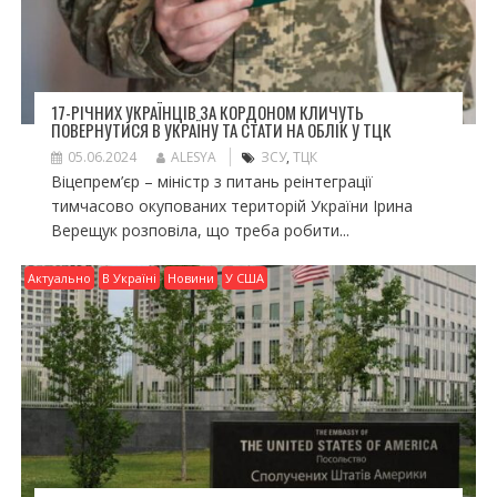
17-РІЧНИХ УКРАЇНЦІВ ЗА КОРДОНОМ КЛИЧУТЬ
ПОВЕРНУТИСЯ В УКРАЇНУ ТА СТАТИ НА ОБЛІК У ТЦК
05.06.2024
ALESYA
ЗСУ
,
ТЦК
Віцепрем’єр – міністр з питань реінтеграції
тимчасово окупованих територій України Ірина
Верещук розповіла, що треба робити...
Актуально
В Україні
Новини
У США