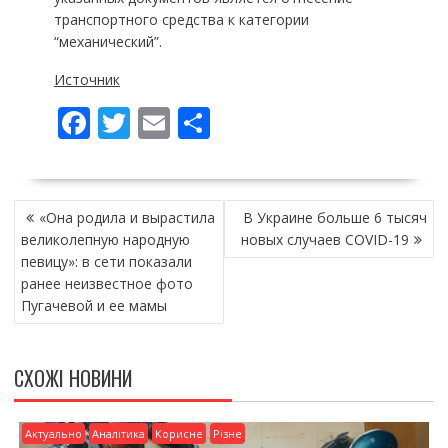
транспортного средства к категории
“механический”.
Источник
F
T
E
П
ac
w
m
о
e
itt
ai
ді
НАВІГАЦІЯ
b
er
l
л
«Она родила и вырастила
В Украине больше 6 тысяч
ЗАПИСІВ
o
и
великолепную народную
новых случаев COVID-19
певицу»: в сети показали
o
т
ранее неизвестное фото
k
и
Пугачевой и ее мамы
ся
СХОЖІ НОВИНИ
Актуально
Аналітика
Корисне
Різне