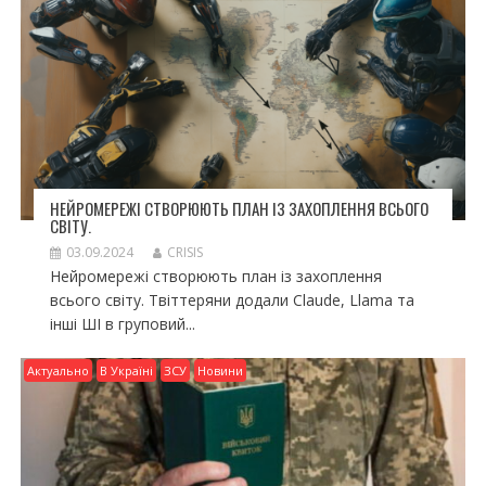
НЕЙРОМЕРЕЖІ СТВОРЮЮТЬ ПЛАН ІЗ ЗАХОПЛЕННЯ ВСЬОГО
СВІТУ.
03.09.2024
CRISIS
Нейромережі створюють план із захоплення
всього світу. Твіттеряни додали Claude, Llama та
інші ШІ в груповий...
Актуально
В Україні
ЗСУ
Новини