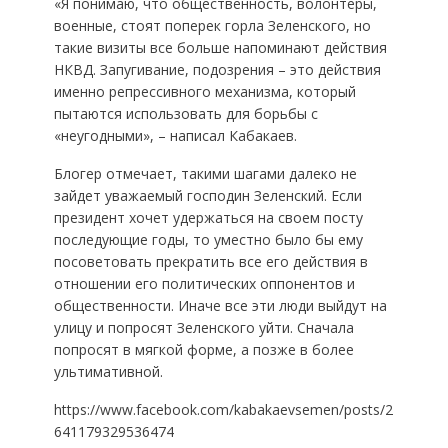
«Я понимаю, что общественность, волонтеры,
военные, стоят поперек горла Зеленского, но
такие визиты все больше напоминают действия
НКВД. Запугивание, подозрения – это действия
именно репрессивного механизма, который
пытаются использовать для борьбы с
«неугодными», – написал Кабакаев.
Блогер отмечает, такими шагами далеко не
зайдет уважаемый господин Зеленский. Если
президент хочет удержаться на своем посту
последующие годы, то уместно было бы ему
посоветовать прекратить все его действия в
отношении его политических оппонентов и
общественности. Иначе все эти люди выйдут на
улицу и попросят Зеленского уйти. Сначала
попросят в мягкой форме, а позже в более
ультимативной.
https://www.facebook.com/kabakaevsemen/posts/2
641179329536474