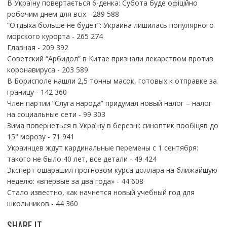
В Україну повертається 6-денка: Субота буде офіційно
робочим днем для всіх
- 289 588
“Отдыха больше не будет”: Украина лишилась популярного
морского курорта
- 265 274
Главная
- 209 392
Советский “Арбидол” в Китае признали лекарством против
коронавируса
- 203 589
В Борисполе нашли 2,5 тонны масок, готовых к отправке за
границу
- 142 360
Член партии “Слуга народа” придумал новый налог – налог
на социальные сети
- 99 303
Зима повернеться в Україну в березні: синоптик пообіцяв до
15° морозу
- 71 941
Украинцев ждут кардинальные перемены с 1 сентября:
такого не было 40 лет, все детали
- 49 424
Эксперт ошарашил прогнозом курса доллара на ближайшую
неделю: «впервые за два года»
- 44 608
Стало известно, как начнется новый учебный год для
школьников
- 44 360
SHARE IT