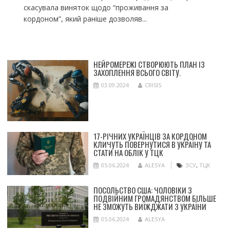
скасувала виняток щодо “проживання за
кордоном”, який раніше дозволяв...
НЕЙРОМЕРЕЖІ СТВОРЮЮТЬ ПЛАН ІЗ
ЗАХОПЛЕННЯ ВСЬОГО СВІТУ.
03.09.2024
CRISIS
17-РІЧНИХ УКРАЇНЦІВ ЗА КОРДОНОМ
КЛИЧУТЬ ПОВЕРНУТИСЯ В УКРАЇНУ ТА
СТАТИ НА ОБЛІК У ТЦК
05.06.2024
ALESYA
ЗСУ
,
ТЦК
ПОСОЛЬСТВО США: ЧОЛОВІКИ З
ПОДВІЙНИМ ГРОМАДЯНСТВОМ БІЛЬШЕ
НЕ ЗМОЖУТЬ ВИЇЖДЖАТИ З УКРАЇНИ
05.06.2024
ALESYA