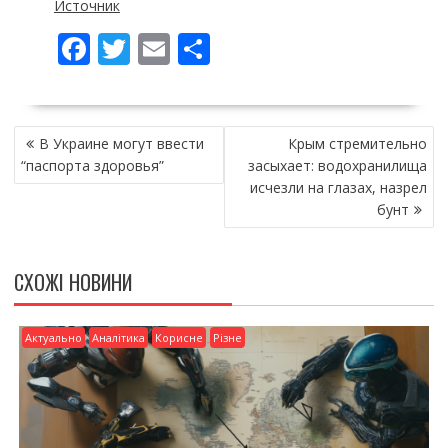
Источник
F
T
E
П
ac
w
m
о
e
itt
ai
ді
НАВІГАЦІЯ
b
er
l
л
В Украине могут ввести
Крым стремительно
ЗАПИСІВ
o
и
“паспорта здоровья”
засыхает: водохранилища
исчезли на глазах, назрел
o
т
бунт
k
и
ся
СХОЖІ НОВИНИ
Актуально
Аналітика
Корисне
Різне