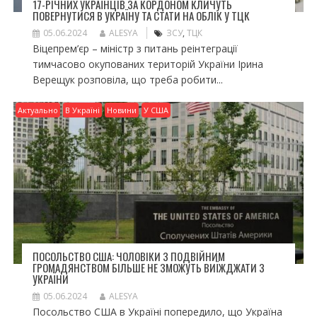
17-РІЧНИХ УКРАЇНЦІВ ЗА КОРДОНОМ КЛИЧУТЬ
ПОВЕРНУТИСЯ В УКРАЇНУ ТА СТАТИ НА ОБЛІК У ТЦК
05.06.2024
ALESYA
ЗСУ
,
ТЦК
Віцепрем’єр – міністр з питань реінтеграції
тимчасово окупованих територій України Ірина
Верещук розповіла, що треба робити...
Актуально
В Україні
Новини
У США
ПОСОЛЬСТВО США: ЧОЛОВІКИ З ПОДВІЙНИМ
ГРОМАДЯНСТВОМ БІЛЬШЕ НЕ ЗМОЖУТЬ ВИЇЖДЖАТИ З
УКРАЇНИ
05.06.2024
ALESYA
Посольство США в Україні попередило, що Україна