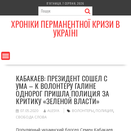
Skip
П’ЯТНИЦЯ, 7 СЕРПНЯ, 2026
to
content
ХРОНІКИ ПЕРМАНЕНТНОЇ КРИЗИ В
УКРАЇНІ
КАБАКАЕВ: ПРЕЗИДЕНТ СОШЕЛ С
УМА – К ВОЛОНТЕРУ ГАЛИНЕ
ОДНОРОГ ПРИШЛА ПОЛИЦИЯ ЗА
КРИТИКУ «ЗЕЛЕНОЙ ВЛАСТИ»
07.05.2020
ALESYA
ВОЛОНТЕРЫ
,
ПОЛИЦИЯ
,
СВОБОДА СЛОВА
Популярный украинский блогер Семен Кабакаев