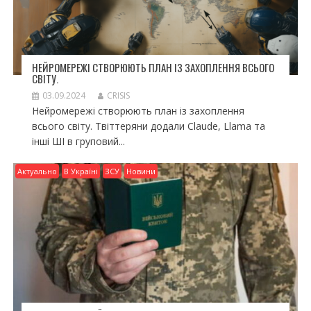
НЕЙРОМЕРЕЖІ СТВОРЮЮТЬ ПЛАН ІЗ ЗАХОПЛЕННЯ ВСЬОГО
СВІТУ.
03.09.2024
CRISIS
Нейромережі створюють план із захоплення
всього світу. Твіттеряни додали Claude, Llama та
інші ШІ в груповий...
Актуально
В Україні
ЗСУ
Новини