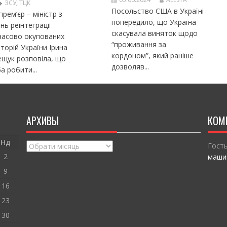
ЗСУ
,
ТЦК
Посольство США в Україні
прем’єр – міністр з
попередило, що Україна
нь реінтеграції
скасувала виняток щодо
часово окупованих
“проживання за
торій України Ірина
кордоном”, який раніше
щук розповіла, що
дозволяв...
а робити...
АРХИВЫ
КОМ
Нд
Архивы
Гост
2
маши
9
16
23
30