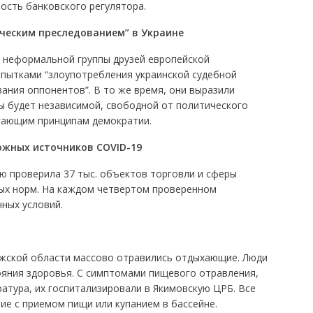
ость банковского регулятора.
ческим преследованием” в Украине
з неформальной группы друзей европейской
пытками “злоупотребления украинской судебной
ания оппонентов”. В то же время, они выразили
ы будет независимой, свободной от политического
гающим принципам демократии.
можных источников
COVID
-19
 проверила 37 тыс. объектов торговли и сферы
ых норм. На каждом четвертом проверенном
ных условий.
ожской области массово отравились отдыхающие. Люди
ояния здоровья. С симптомами пищевого отравления,
атура, их госпитализировали в Якимовскую ЦРБ. Все
е с приемом пищи или купанием в бассейне.