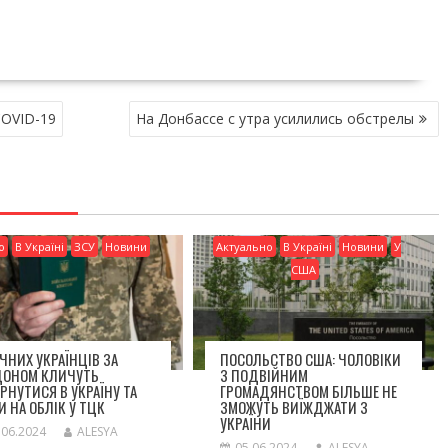
COVID-19
На Донбассе с утра усилились обстрелы
о
В Україні
ЗСУ
Новини
Актуально
В Україні
Новини
У
США
ІЧНИХ УКРАЇНЦІВ ЗА
ПОСОЛЬСТВО США: ЧОЛОВІКИ
ДОНОМ КЛИЧУТЬ
З ПОДВІЙНИМ
РНУТИСЯ В УКРАЇНУ ТА
ГРОМАДЯНСТВОМ БІЛЬШЕ НЕ
И НА ОБЛІК У ТЦК
ЗМОЖУТЬ ВИЇЖДЖАТИ З
УКРАЇНИ
.06.2024
ALESYA
05.06.2024
ALESYA