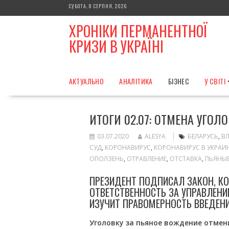
Skip
СУБОТА, 8 СЕРПНЯ, 2026
to
ХРОНІКИ ПЕРМАНЕНТНОЇ
content
КРИЗИ В УКРАЇНІ
АКТУАЛЬНО
АНАЛІТИКА
БІЗНЕС
У СВІТІ
ИТОГИ 02.07: ОТМЕНА УГОЛ
03.07.2020
ALESYA
БЕЛАРУСЬ
,
В
СУД
,
КОРОНАВИРУС
,
КОРОНАВИРУС В УКРАИ
ОПОЛЗЕНЬ
,
ОТРАВЛЕНИЕ
,
ОТСТАВКА
,
ПЬЯНЫЕ
ПРЕЗИДЕНТ ПОДПИСАЛ ЗАКОН, К
ОТВЕТСТВЕННОСТЬ ЗА УПРАВЛЕНИ
ИЗУЧИТ ПРАВОМЕРНОСТЬ ВВЕДЕНИ
Уголовку за пьяное вождение отмен