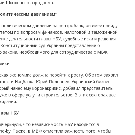
ии Школьного аэродрома.
политическим давлением”
 политическом давлении на центробанк, он имеет ввиду
тетом по вопросам финансов, налоговой и таможенной
нке деятельности главы НБУ, судебные иски и решения,
 Конституционный суд Украины представление о
о закона, необходимого для сотрудничества с МВФ.
мики
ская экономика должна перейти к росту. Об этом заявил
етности Нацбанка Юрий Половнев. Украинский бизнес
орый нанес ему коронакризис, добавил представитель
уже в сфере услуг и строительстве. В этих секторах все
жидания.
лавы
НБУ
черкнули, что независимость НБУ находится в
nd-by. Также, в МВФ отметили важность того, чтобы