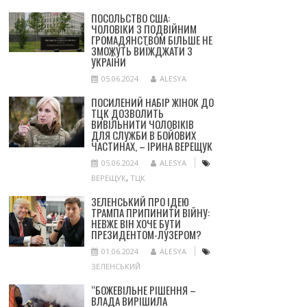
ПОСОЛЬСТВО США:
ЧОЛОВІКИ З ПОДВІЙНИМ
ГРОМАДЯНСТВОМ БІЛЬШЕ НЕ
ЗМОЖУТЬ ВИЇЖДЖАТИ З
УКРАЇНИ
05.06.2024
ALESYA
ПОСИЛЕНИЙ НАБІР ЖІНОК ДО
ТЦК ДОЗВОЛИТЬ
ВИВІЛЬНИТИ ЧОЛОВІКІВ
ДЛЯ СЛУЖБИ В БОЙОВИХ
ЧАСТИНАХ, – ІРИНА ВЕРЕЩУК
05.06.2024
ALESYA
ВЕРЕЩУК
,
ТЦК
ЗЕЛЕНСЬКИЙ ПРО ІДЕЮ
ТРАМПА ПРИПИНИТИ ВІЙНУ:
НЕВЖЕ ВІН ХОЧЕ БУТИ
ПРЕЗИДЕНТОМ-ЛУЗЕРОМ?
01.06.2024
ALESYA
ЗЕЛЕНСЬКИЙ
“БОЖЕВІЛЬНЕ РІШЕННЯ –
ВЛАДА ВИРІШИЛА