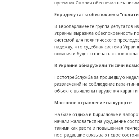
преемник Смолия обеспечил независим
Евродепутаты обеспокоены “полити
В Европарламенте группа депутатов и
Украины выразила обеспокоенность по
системой для политического преследов
надежду, что судебная система Украин
влияния и будет отвечать основопола
В Украине обнаружили тысячи воз
Госпотребслужба за прошедшую неделю
развлечений на соблюдение карантинн
объекте выявлены нарушения карантин
Массовое отравление на курорте
На базе отдыха в Кирилловке в Запор
начали жаловаться на ухудшение сост
такими как рвота и повышенная темпер
пострадавшие связывают свое состояни