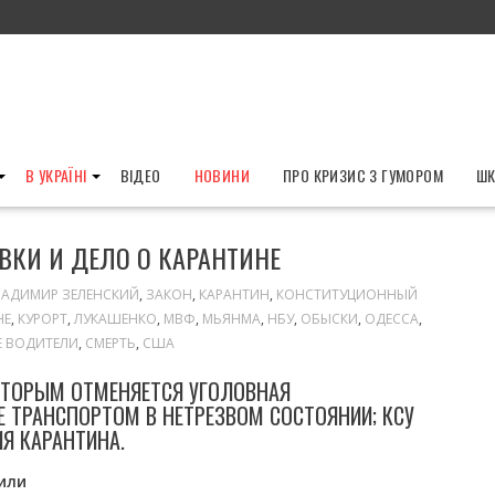
В УКРАЇНІ
ВІДЕО
НОВИНИ
ПРО КРИЗИС З ГУМОРОМ
ШК
ОВКИ И ДЕЛО О КАРАНТИНЕ
ЛАДИМИР ЗЕЛЕНСКИЙ
,
ЗАКОН
,
КАРАНТИН
,
КОНСТИТУЦИОННЫЙ
НЕ
,
КУРОРТ
,
ЛУКАШЕНКО
,
МВФ
,
МЬЯНМА
,
НБУ
,
ОБЫСКИ
,
ОДЕССА
,
 ВОДИТЕЛИ
,
СМЕРТЬ
,
США
ОТОРЫМ ОТМЕНЯЕТСЯ УГОЛОВНАЯ
Е ТРАНСПОРТОМ В НЕТРЕЗВОМ СОСТОЯНИИ; КСУ
Я КАРАНТИНА.
или