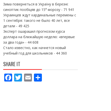
Зима повернеться в Україну в березні:
синоптик пообіцяв до 15° морозу
- 71 941
Украинцев ждут кардинальные перемены с
1 сентября: такого не было 40 лет, все
детали
- 49 425
Эксперт ошарашил прогнозом курса
доллара на ближайшую неделю: «впервые
за два года»
- 44 608
Стало известно, как начнется новый
учебный год для школьников
- 44 360
SHARE IT
F
T
E
П
ac
w
m
о
e
itt
ai
ді
b
er
l
л
o
и