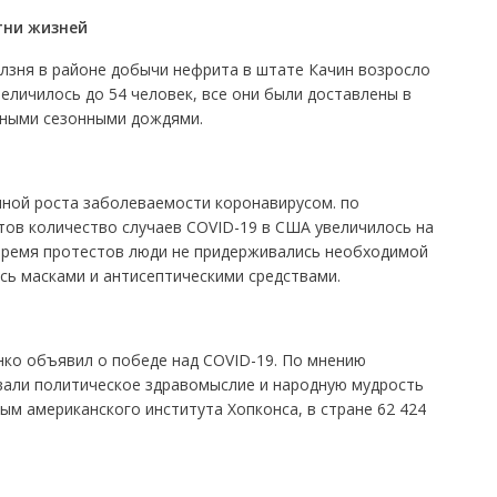
тни жизней
лзня в районе добычи нефрита в штате Качин возросло
величилось до 54 человек, все они были доставлены в
жными сезонными дождями.
ной роста заболеваемости коронавирусом. по
тов количество случаев COVID-19 в США увеличилось на
 время протестов люди не придерживались необходимой
сь масками и антисептическими средствами.
нко объявил о победе над COVID-19. По мнению
али политическое здравомыслие и народную мудрость
ым американского института Хопконса, в стране 62 424