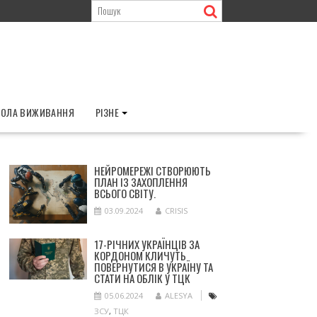
ОЛА ВИЖИВАННЯ
РІЗНЕ
НЕЙРОМЕРЕЖІ СТВОРЮЮТЬ
ПЛАН ІЗ ЗАХОПЛЕННЯ
ВСЬОГО СВІТУ.
03.09.2024
CRISIS
17-РІЧНИХ УКРАЇНЦІВ ЗА
КОРДОНОМ КЛИЧУТЬ
ПОВЕРНУТИСЯ В УКРАЇНУ ТА
СТАТИ НА ОБЛІК У ТЦК
05.06.2024
ALESYA
ЗСУ
,
ТЦК