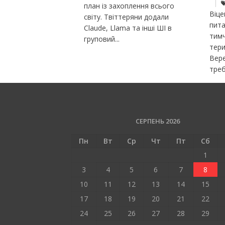
план із захоплення всього
Віце
світу. Твіттеряни додали
пита
Claude, Llama та інші ШІ в
тим
груповий...
тери
Вере
треб
СЕРПЕНЬ 2026
Пн
Вт
Ср
Чт
Пт
Сб
1
3
4
5
6
7
8
10
11
12
13
14
15
17
18
19
20
21
22
24
25
26
27
28
29