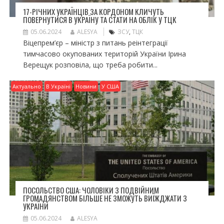
17-РІЧНИХ УКРАЇНЦІВ ЗА КОРДОНОМ КЛИЧУТЬ
ПОВЕРНУТИСЯ В УКРАЇНУ ТА СТАТИ НА ОБЛІК У ТЦК
05.06.2024
ALESYA
ЗСУ
,
ТЦК
Віцепрем’єр – міністр з питань реінтеграції
тимчасово окупованих територій України Ірина
Верещук розповіла, що треба робити...
Актуально
В Україні
Новини
У США
ПОСОЛЬСТВО США: ЧОЛОВІКИ З ПОДВІЙНИМ
ГРОМАДЯНСТВОМ БІЛЬШЕ НЕ ЗМОЖУТЬ ВИЇЖДЖАТИ З
УКРАЇНИ
05.06.2024
ALESYA