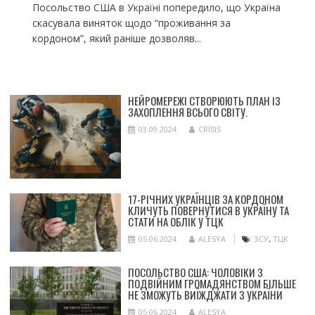
Посольство США в Україні попередило, що Україна
скасувала виняток щодо “проживання за
кордоном”, який раніше дозволяв...
НЕЙРОМЕРЕЖІ СТВОРЮЮТЬ ПЛАН ІЗ
ЗАХОПЛЕННЯ ВСЬОГО СВІТУ.
03.09.2024
CRISIS
17-РІЧНИХ УКРАЇНЦІВ ЗА КОРДОНОМ
КЛИЧУТЬ ПОВЕРНУТИСЯ В УКРАЇНУ ТА
СТАТИ НА ОБЛІК У ТЦК
05.06.2024
ALESYA
ЗСУ
,
ТЦК
ПОСОЛЬСТВО США: ЧОЛОВІКИ З
ПОДВІЙНИМ ГРОМАДЯНСТВОМ БІЛЬШЕ
НЕ ЗМОЖУТЬ ВИЇЖДЖАТИ З УКРАЇНИ
05.06.2024
ALESYA