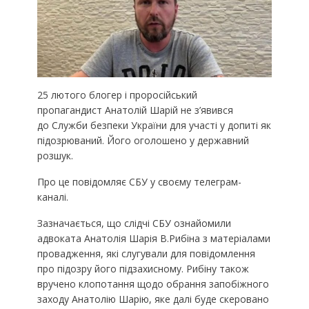
25 лютого блогер і проросійський
пропагандист Анатолій Шарій не з’явився
до Служби безпеки України для участі у допиті як
підозрюваний. Його оголошено у державний
розшук.
Про це повідомляє СБУ у своєму телеграм-
каналі.
Зазначається, що слідчі СБУ ознайомили
адвоката Анатолія Шарія В.Рибіна з матеріалами
провадження, які слугували для повідомлення
про підозру його підзахисному. Рибіну також
вручено клопотання щодо обрання запобіжного
заходу Анатолію Шарію, яке далі буде скеровано