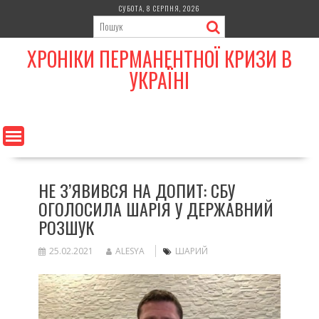
Skip
СУБОТА, 8 СЕРПНЯ, 2026
to
content
ХРОНІКИ ПЕРМАНЕНТНОЇ КРИЗИ В
УКРАЇНІ
НЕ З’ЯВИВСЯ НА ДОПИТ: СБУ
ОГОЛОСИЛА ШАРІЯ У ДЕРЖАВНИЙ
РОЗШУК
25.02.2021
ALESYA
ШАРИЙ