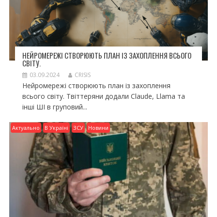
НЕЙРОМЕРЕЖІ СТВОРЮЮТЬ ПЛАН ІЗ ЗАХОПЛЕННЯ ВСЬОГО
СВІТУ.
03.09.2024
CRISIS
Нейромережі створюють план із захоплення
всього світу. Твіттеряни додали Claude, Llama та
інші ШІ в груповий...
Актуально
В Україні
ЗСУ
Новини