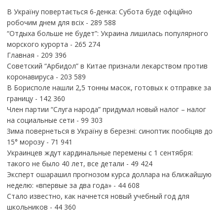
В Україну повертається 6-денка: Субота буде офіційно
робочим днем для всіх
- 289 588
“Отдыха больше не будет”: Украина лишилась популярного
морского курорта
- 265 274
Главная
- 209 396
Советский “Арбидол” в Китае признали лекарством против
коронавируса
- 203 589
В Борисполе нашли 2,5 тонны масок, готовых к отправке за
границу
- 142 360
Член партии “Слуга народа” придумал новый налог – налог
на социальные сети
- 99 303
Зима повернеться в Україну в березні: синоптик пообіцяв до
15° морозу
- 71 941
Украинцев ждут кардинальные перемены с 1 сентября:
такого не было 40 лет, все детали
- 49 424
Эксперт ошарашил прогнозом курса доллара на ближайшую
неделю: «впервые за два года»
- 44 608
Стало известно, как начнется новый учебный год для
школьников
- 44 360