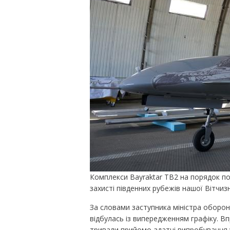
Комплекси Bayraktar TB2 на порядок п
захисті південних рубежів нашої Вітчизн
За словами заступника міністра оборо
відбулась із випередженням графіку. В
тривали прийомо-здатні випробування у