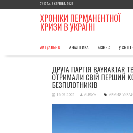
Skip
СУБОТА, 8 СЕРПНЯ, 2026
to
ХРОНІКИ ПЕРМАНЕНТНОЇ
content
КРИЗИ В УКРАЇНІ
АКТУАЛЬНО
АНАЛІТИКА
БІЗНЕС
У СВІТІ
ДРУГА ПАРТІЯ BAYRAKTAR T
ОТРИМАЛИ СВІЙ ПЕРШИЙ К
БЕЗПІЛОТНИКІВ
16.07.2021
ALESYA
АРМИЯ УКРА