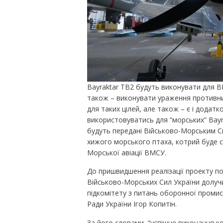
Bayraktar ТВ2 будуть виконувати для ВМС
також – виконувати ураження противни
для таких цілей, але також – є і додатк
використовуватись для “морських” Bayr
будуть передані Військово-Морським С
хижого морського птаха, котрий буде с
Морської авіації ВМСУ.
До пришвидшення реалізації проекту по
Військово-Морських Сил України долучи
підкомітету з питань оборонної промис
Ради України Ігор Копитін.
За його словами, “успішне виконання к