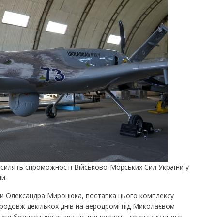
осилять спроможності Військово-Морських Сил України у
и.
ни Олександра Миронюка, поставка цього комплексу
продовж декількох днів на аеродромі під Миколаєвом
сіх безпілотних апаратів, що входять до складу цього