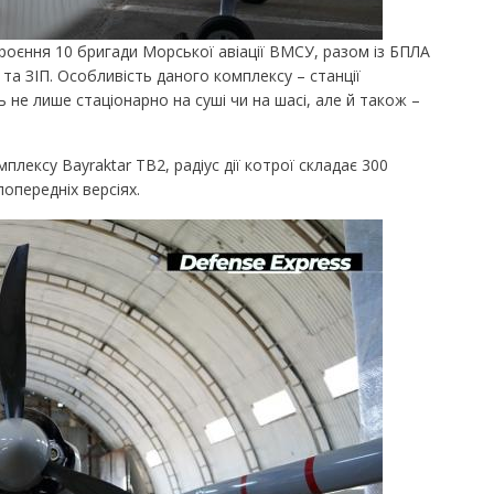
роєння 10 бригади Морської авіації ВМСУ, разом із БПЛА
 та ЗІП. Особливість даного комплексу – станції
не лише стаціонарно на суші чи на шасі, але й також –
ексу Bayraktar ТВ2, радіус дії котрої складає 300
попередніх версіях.