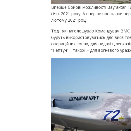
Вперше бойові можливості Bayraktar T
січні 2021 року. А вперше про плани п
лютому 2021 році.
Тоді, як наголошував Командувач ВМС У
будуть використовуватись для висвітле
операційних зонах, для видачі цілевка
“Нептун”, і також – для вогневого ураж