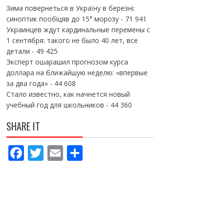
Зима повернеться в Україну в березні:
синоптик пообіцяв до 15° морозу
- 71 941
Украинцев ждут кардинальные перемены с
1 сентября: такого не было 40 лет, все
детали
- 49 425
Эксперт ошарашил прогнозом курса
доллара на ближайшую неделю: «впервые
за два года»
- 44 608
Стало известно, как начнется новый
учебный год для школьников
- 44 360
SHARE IT
F
T
E
П
ac
w
m
о
e
itt
ai
ді
b
er
l
л
o
и