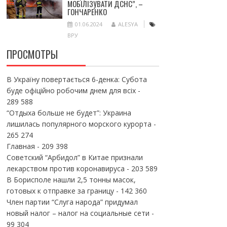
МОБІЛІЗУВАТИ ДСНС”, –
ГОНЧАРЕНКО
01.06.2024
ALESYA
ВРУ
ПРОСМОТРЫ
В Україну повертається 6-денка: Субота
буде офіційно робочим днем для всіх
-
289 588
“Отдыха больше не будет”: Украина
лишилась популярного морского курорта
-
265 274
Главная
- 209 398
Советский “Арбидол” в Китае признали
лекарством против коронавируса
- 203 589
В Борисполе нашли 2,5 тонны масок,
готовых к отправке за границу
- 142 360
Член партии “Слуга народа” придумал
новый налог – налог на социальные сети
-
99 304