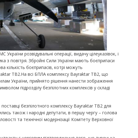
 України розвідувальні операції, видачу цілеуказівок, і
ка з повітря. Збройні Сили України мають боєприпаси
ова кількість боєприпасів, котрі можуть
aktar ТВ2.На всі БПЛА комплексу Bayraktar ТВ2, що
илам України, прийнято рішення нанести зображення
имволом підрозділу безпілотних комплексів у складі
 поставці безпілотного комплексу Bayraktar ТВ2 для
лись також і народні депутати, в першу чергу – голова
ловості та технічної модернізації Комітету Верховної
онтракту є черговим підтвердження того, що турецька