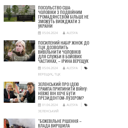
ПОСОЛЬСТВО США:
ЧОЛОВІКИ З ПОДВІЙНИМ
ГРОМАДЯНСТВОМ БІЛЬШЕ НЕ
ЗМОЖУТЬ ВИЇЖДЖАТИ З
УКРАЇНИ
05.06.2024
ALESYA
ПОСИЛЕНИЙ НАБІР ЖІНОК ДО
ТЦК ДОЗВОЛИТЬ
ВИВІЛЬНИТИ ЧОЛОВІКІВ
ДЛЯ СЛУЖБИ В БОЙОВИХ
ЧАСТИНАХ, – ІРИНА ВЕРЕЩУК
05.06.2024
ALESYA
ВЕРЕЩУК
,
ТЦК
ЗЕЛЕНСЬКИЙ ПРО ІДЕЮ
ТРАМПА ПРИПИНИТИ ВІЙНУ:
НЕВЖЕ ВІН ХОЧЕ БУТИ
ПРЕЗИДЕНТОМ-ЛУЗЕРОМ?
01.06.2024
ALESYA
ЗЕЛЕНСЬКИЙ
“БОЖЕВІЛЬНЕ РІШЕННЯ –
ВЛАДА ВИРІШИЛА