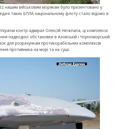
B2 нашим військовим морякам було презентовано у
ередачі таких БПЛА національному флоту стало відомо в
країни контр-адмірал Олексій Неїжпапа, ці комплекси
ння надводної обстановки в Азовській і Чорноморській
зівок для розрахункам протикорабельних комплексів
ення противника на морі та на суші.