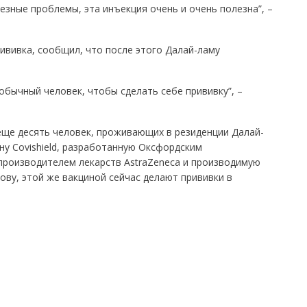
зные проблемы, эта инъекция очень и очень полезна”, –
рививка, сообщил, что после этого Далай-ламу
обычный человек, чтобы сделать себе прививку”, –
еще десять человек, проживающих в резиденции Далай-
ну Covishield, разработанную Оксфордским
производителем лекарств AstraZeneca и производимую
ову, этой же вакциной сейчас делают прививки в