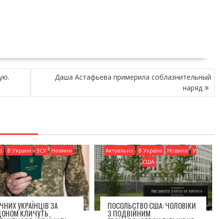
ую.
Даша Астафьева примерила соблазнительный
наряд
о
В Україні
ЗСУ
Новини
Актуально
В Україні
Новини
У
США
ІЧНИХ УКРАЇНЦІВ ЗА
ПОСОЛЬСТВО США: ЧОЛОВІКИ
ДОНОМ КЛИЧУТЬ
З ПОДВІЙНИМ