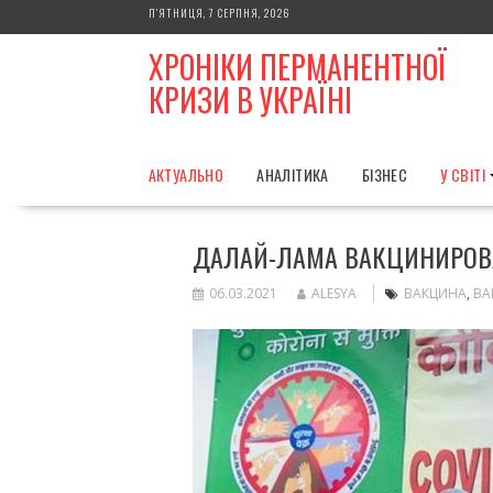
Skip
П’ЯТНИЦЯ, 7 СЕРПНЯ, 2026
to
ХРОНІКИ ПЕРМАНЕНТНОЇ
content
КРИЗИ В УКРАЇНІ
АКТУАЛЬНО
АНАЛІТИКА
БІЗНЕС
У СВІТІ
ДАЛАЙ-ЛАМА ВАКЦИНИРОВА
06.03.2021
ALESYA
ВАКЦИНА
,
ВА