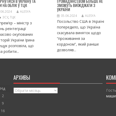
РНУТИСЯ В УКРАЇНУ ТА
ГРОМАДЯНСТВОМ БІЛЬШЕ НЕ
И НА ОБЛІК У ТЦК
ЗМОЖУТЬ ВИЇЖДЖАТИ З
УКРАЇНИ
.06.2024
ALESYA
05.06.2024
ALESYA
ЗСУ
,
ТЦК
Посольство США в Україні
прем’єр – міністр з
попередило, що Україна
нь реінтеграції
скасувала виняток щодо
часово окупованих
“проживання за
торій України Ірина
кордоном”, який раніше
щук розповіла, що
дозволяв...
а робити...
АРХИВЫ
КОМ
Нд
Архивы
Гост
2
маши
9
16