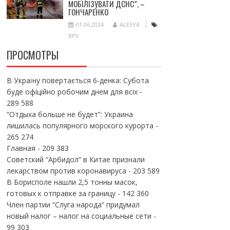
МОБІЛІЗУВАТИ ДСНС”, –
ГОНЧАРЕНКО
01.06.2024
ALESYA
ВРУ
ПРОСМОТРЫ
В Україну повертається 6-денка: Субота
буде офіційно робочим днем для всіх
-
289 588
“Отдыха больше не будет”: Украина
лишилась популярного морского курорта
-
265 274
Главная
- 209 383
Советский “Арбидол” в Китае признали
лекарством против коронавируса
- 203 589
В Борисполе нашли 2,5 тонны масок,
готовых к отправке за границу
- 142 360
Член партии “Слуга народа” придумал
новый налог – налог на социальные сети
-
99 303