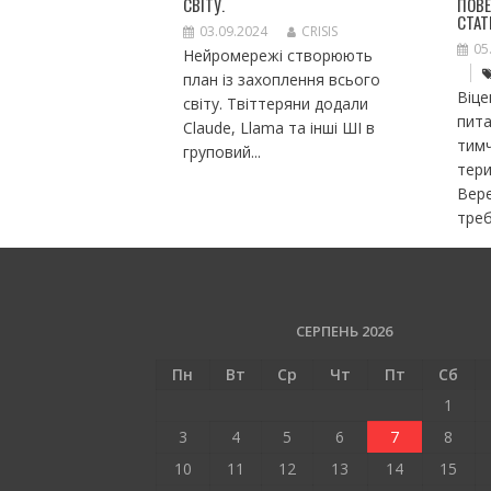
СВІТУ.
ПОВЕ
СТАТ
03.09.2024
CRISIS
05
Нейромережі створюють
план із захоплення всього
Віце
світу. Твіттеряни додали
пита
Claude, Llama та інші ШІ в
тим
груповий...
тери
Вере
треб
СЕРПЕНЬ 2026
Пн
Вт
Ср
Чт
Пт
Сб
1
3
4
5
6
7
8
10
11
12
13
14
15