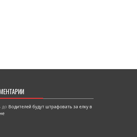
o
т
k
и
ся
МЕНТАРИИ
ь
до
Водителей будут штрафовать за елку в
не