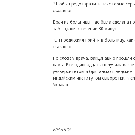
“Чтобы предотвратить некоторые серье
сказал он.
Врач из больницы, где была сделана п
наблюдали в течение 30 минут.
“Он предложил прийти в больницу, как 
сказал он.
По словам врача, вакцинацию прошли 
ламы. Все одиннадцать получили вакци
университетом и британско-шведским 
Индийским институтом сыворотки. К сл
Украине.
EPA/UPG