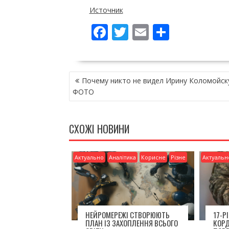
Источник
F
T
E
П
ac
w
m
о
e
itt
ai
ді
НАВІГАЦІЯ
b
er
l
л
Почему никто не видел Ирину Коломойск
ЗАПИСІВ
o
и
ФОТО
o
т
k
и
СХОЖІ НОВИНИ
ся
Актуально
Аналітика
Корисне
Різне
Актуальн
НЕЙРОМЕРЕЖІ СТВОРЮЮТЬ
17-Р
ПЛАН ІЗ ЗАХОПЛЕННЯ ВСЬОГО
КОР