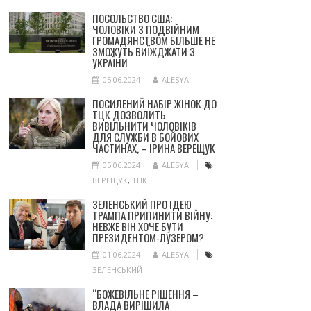
ПОСОЛЬСТВО США:
ЧОЛОВІКИ З ПОДВІЙНИМ
ГРОМАДЯНСТВОМ БІЛЬШЕ НЕ
ЗМОЖУТЬ ВИЇЖДЖАТИ З
УКРАЇНИ
05.06.2024
ALESYA
ПОСИЛЕНИЙ НАБІР ЖІНОК ДО
ТЦК ДОЗВОЛИТЬ
ВИВІЛЬНИТИ ЧОЛОВІКІВ
ДЛЯ СЛУЖБИ В БОЙОВИХ
ЧАСТИНАХ, – ІРИНА ВЕРЕЩУК
05.06.2024
ALESYA
ВЕРЕЩУК
,
ТЦК
ЗЕЛЕНСЬКИЙ ПРО ІДЕЮ
ТРАМПА ПРИПИНИТИ ВІЙНУ:
НЕВЖЕ ВІН ХОЧЕ БУТИ
ПРЕЗИДЕНТОМ-ЛУЗЕРОМ?
01.06.2024
ALESYA
ЗЕЛЕНСЬКИЙ
“БОЖЕВІЛЬНЕ РІШЕННЯ –
ВЛАДА ВИРІШИЛА