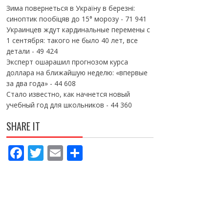
Зима повернеться в Україну в березні:
синоптик пообіцяв до 15° морозу
- 71 941
Украинцев ждут кардинальные перемены с
1 сентября: такого не было 40 лет, все
детали
- 49 424
Эксперт ошарашил прогнозом курса
доллара на ближайшую неделю: «впервые
за два года»
- 44 608
Стало известно, как начнется новый
учебный год для школьников
- 44 360
SHARE IT
F
T
E
П
ac
w
m
о
e
itt
ai
ді
b
er
l
л
o
и