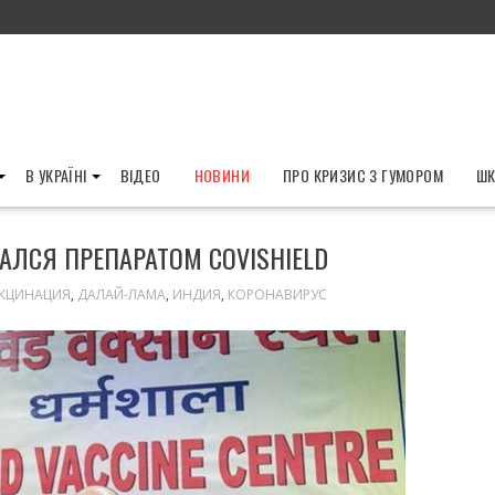
В УКРАЇНІ
ВІДЕО
НОВИНИ
ПРО КРИЗИС З ГУМОРОМ
ШК
ЛСЯ ПРЕПАРАТОМ COVISHIELD
КЦИНАЦИЯ
,
ДАЛАЙ-ЛАМА
,
ИНДИЯ
,
КОРОНАВИРУС