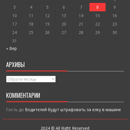
k
и
ся
3
4
5
6
7
8
9
10
11
12
13
14
15
16
17
18
19
20
21
22
23
24
25
26
27
28
29
30
31
« Вер
АРХИВЫ
Архивы
КОММЕНТАРИИ
Гость
до
Водителей будут штрафовать за елку в машине
2024 © All Right Reserved