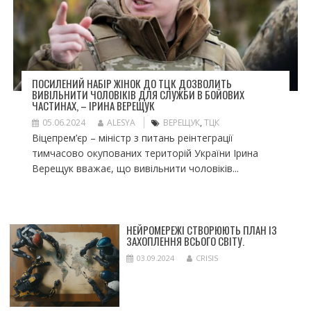
ПОСИЛЕНИЙ НАБІР ЖІНОК ДО ТЦК ДОЗВОЛИТЬ
ВИВІЛЬНИТИ ЧОЛОВІКІВ ДЛЯ СЛУЖБИ В БОЙОВИХ
ЧАСТИНАХ, – ІРИНА ВЕРЕЩУК
05.06.2024
ALESYA
ВЕРЕЩУК
,
ТЦК
Віцепрем’єр – міністр з питань реінтеграції
тимчасово окупованих територій України Ірина
Верещук вважає, що вивільнити чоловіків...
НЕЙРОМЕРЕЖІ СТВОРЮЮТЬ ПЛАН ІЗ
ЗАХОПЛЕННЯ ВСЬОГО СВІТУ.
03.09.2024
CRISIS