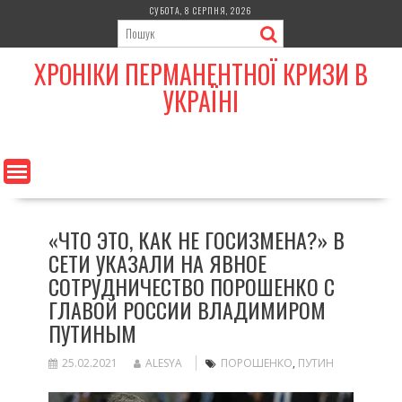
Skip
СУБОТА, 8 СЕРПНЯ, 2026
to
content
ХРОНІКИ ПЕРМАНЕНТНОЇ КРИЗИ В
УКРАЇНІ
«ЧТО ЭТО, КАК НЕ ГОСИЗМЕНА?» В
СЕТИ УКАЗАЛИ НА ЯВНОЕ
СОТРУДНИЧЕСТВО ПОРОШЕНКО С
ГЛАВОЙ РОССИИ ВЛАДИМИРОМ
ПУТИНЫМ
25.02.2021
ALESYA
ПОРОШЕНКО
,
ПУТИН