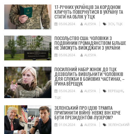
17-РІЧНИХ УКРАЇНЦІВ ЗА КОРДОНОМ
КЛИЧУТЬ ПОВЕРНУТИСЯ В УКРАЇНУ ТА
СТАТИ НА ОБЛІК У ТЦК
05.06.2024
ALESYA
ЗСУ
,
ТЦК
ПОСОЛЬСТВО США: ЧОЛОВІКИ З
ПОДВІЙНИМ ГРОМАДЯНСТВОМ БІЛЬШЕ
НЕ ЗМОЖУТЬ ВИЇЖДЖАТИ З УКРАЇНИ
05.06.2024
ALESYA
ПОСИЛЕНИЙ НАБІР ЖІНОК ДО ТЦК
ДОЗВОЛИТЬ ВИВІЛЬНИТИ ЧОЛОВІКІВ
ДЛЯ СЛУЖБИ В БОЙОВИХ ЧАСТИНАХ, –
ІРИНА ВЕРЕЩУК
05.06.2024
ALESYA
ВЕРЕЩУК
,
ТЦК
ЗЕЛЕНСЬКИЙ ПРО ІДЕЮ ТРАМПА
ПРИПИНИТИ ВІЙНУ: НЕВЖЕ ВІН ХОЧЕ
БУТИ ПРЕЗИДЕНТОМ-ЛУЗЕРОМ?
01.06.2024
ALESYA
ЗЕЛЕНСЬКИЙ