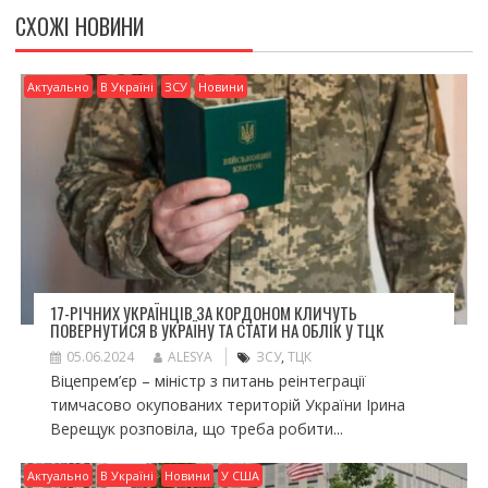
СХОЖІ НОВИНИ
Актуально
В Україні
ЗСУ
Новини
17-РІЧНИХ УКРАЇНЦІВ ЗА КОРДОНОМ КЛИЧУТЬ
ПОВЕРНУТИСЯ В УКРАЇНУ ТА СТАТИ НА ОБЛІК У ТЦК
05.06.2024
ALESYA
ЗСУ
,
ТЦК
Віцепрем’єр – міністр з питань реінтеграції
тимчасово окупованих територій України Ірина
Верещук розповіла, що треба робити...
Актуально
В Україні
Новини
У США