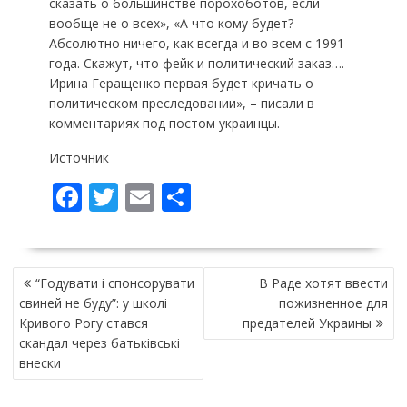
сказать о большинстве порохоботов, если
вообще не о всех», «А что кому будет?
Абсолютно ничего, как всегда и во всем с 1991
года. Скажут, что фейк и политический заказ….
Ирина Геращенко первая будет кричать о
политическом преследовании», – писали в
комментариях под постом украинцы.
Источник
F
T
E
П
ac
w
m
о
e
itt
ai
ді
НАВІГАЦІЯ
b
er
l
л
“Годувати і спонсорувати
В Раде хотят ввести
ЗАПИСІВ
o
и
свиней не буду”: у школі
пожизненное для
Кривого Рогу стався
предателей Украины
o
т
скандал через батьківські
k
и
внески
ся