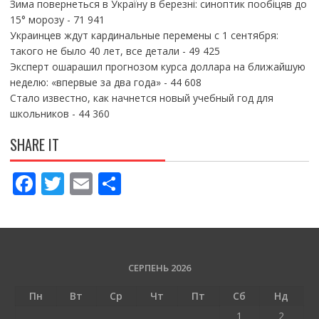
Зима повернеться в Україну в березні: синоптик пообіцяв до
15° морозу
- 71 941
Украинцев ждут кардинальные перемены с 1 сентября:
такого не было 40 лет, все детали
- 49 425
Эксперт ошарашил прогнозом курса доллара на ближайшую
неделю: «впервые за два года»
- 44 608
Стало известно, как начнется новый учебный год для
школьников
- 44 360
SHARE IT
F
T
E
П
ac
w
m
о
e
itt
ai
ді
b
er
l
л
o
и
СЕРПЕНЬ 2026
o
т
Пн
Вт
Ср
Чт
Пт
Сб
Нд
1
2