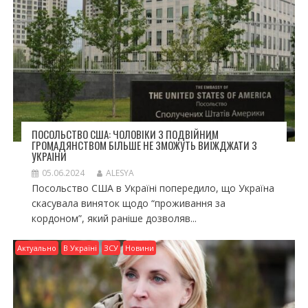
ПОСОЛЬСТВО США: ЧОЛОВІКИ З ПОДВІЙНИМ
ГРОМАДЯНСТВОМ БІЛЬШЕ НЕ ЗМОЖУТЬ ВИЇЖДЖАТИ З
УКРАЇНИ
05.06.2024
ALESYA
Посольство США в Україні попередило, що Україна
скасувала виняток щодо “проживання за
кордоном”, який раніше дозволяв...
Актуально
В Україні
ЗСУ
Новини