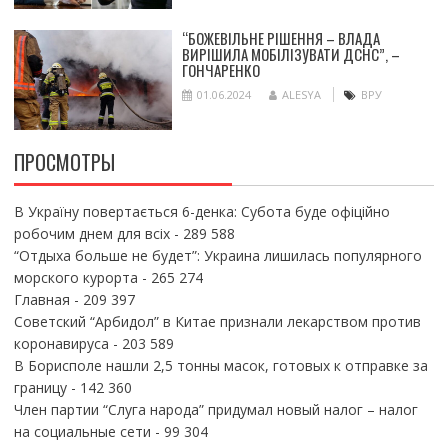
“БОЖЕВІЛЬНЕ РІШЕННЯ – ВЛАДА
ВИРІШИЛА МОБІЛІЗУВАТИ ДСНС”, –
ГОНЧАРЕНКО
01.06.2024
ALESYA
ВРУ
ПРОСМОТРЫ
В Україну повертається 6-денка: Субота буде офіційно
робочим днем для всіх
- 289 588
“Отдыха больше не будет”: Украина лишилась популярного
морского курорта
- 265 274
Главная
- 209 397
Советский “Арбидол” в Китае признали лекарством против
коронавируса
- 203 589
В Борисполе нашли 2,5 тонны масок, готовых к отправке за
границу
- 142 360
Член партии “Слуга народа” придумал новый налог – налог
на социальные сети
- 99 304