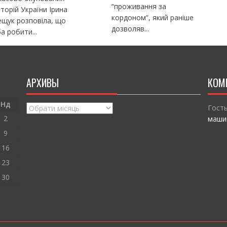
“проживання за
торій України Ірина
кордоном”, який раніше
щук розповіла, що
дозволяв...
а робити...
АРХИВЫ
КОМ
Нд
Архивы
Гост
2
маши
9
16
23
30