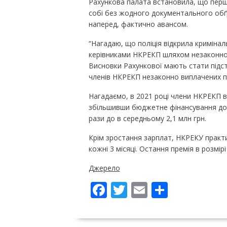
Рахункова палата встановила, що перши
собі без жодного документального обґр
наперед, фактично авансом.
“Нагадаю, що поліція відкрила криміна
керівниками НКРЕКП шляхом незаконної 
Висновки Рахункової мають стати підс
членів НКРЕКП незаконно виплачених пр
Нагадаємо, в 2021 році члени НКРЕКП ви
збільшивши бюджетне фінансування до 70
рази до в середньому 2,1 млн грн.
Крім зростання зарплат, НКРЕКУ практи
кожні 3 місяці. Остання премія в розмірі
Джерело
F
T
E
П
ac
w
m
о
e
itt
ai
ді