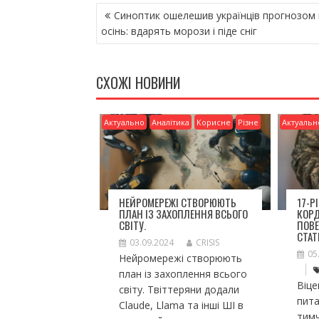
НАВІГАЦІЯ
b
er
l
л
Синоптик ошелешив українців прогнозом 
ЗАПИСІВ
o
и
осінь: вдарять морози і піде сніг
o
т
k
и
СХОЖІ НОВИНИ
ся
Актуально
Аналітика
Корисне
Різне
Актуальн
НЕЙРОМЕРЕЖІ СТВОРЮЮТЬ
17-Р
ПЛАН ІЗ ЗАХОПЛЕННЯ ВСЬОГО
КОР
СВІТУ.
ПОВЕ
СТАТ
03.09.2024
CRISIS
05
Нейромережі створюють
план із захоплення всього
Віце
світу. Твіттеряни додали
пита
Claude, Llama та інші ШІ в
тим