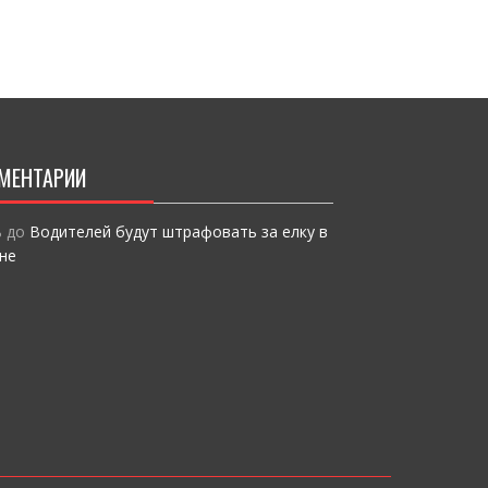
o
т
k
и
ся
МЕНТАРИИ
ь
до
Водителей будут штрафовать за елку в
не