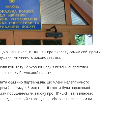
що рішення членів НКРЕКП про виплату самим собі премій
орушеннями чинного законодавства.
ови комітету Верховної Ради з питань енергетики
ю висновку Рахункової палати.
алата офіційно підтвердила, що члени нелегітимного
емій на суму 4,5 млн грн. Ці кошти були нараховані і
мим порушенням як закону про НКРЕКП, так і власних
 нардеп на своїй сторінці в Facebook з посиланням на