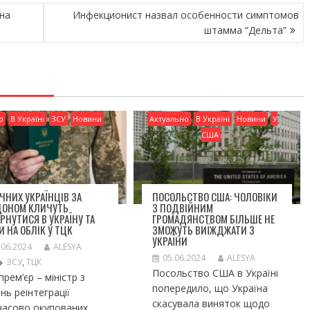
на
Инфекционист назвал особенности симптомов
штамма “Дельта”
о
В Україні
ЗСУ
Новини
Актуально
В Україні
Новини
У
США
ІЧНИХ УКРАЇНЦІВ ЗА
ПОСОЛЬСТВО США: ЧОЛОВІКИ
ДОНОМ КЛИЧУТЬ
З ПОДВІЙНИМ
РНУТИСЯ В УКРАЇНУ ТА
ГРОМАДЯНСТВОМ БІЛЬШЕ НЕ
И НА ОБЛІК У ТЦК
ЗМОЖУТЬ ВИЇЖДЖАТИ З
УКРАЇНИ
.06.2024
ALESYA
05.06.2024
ALESYA
ЗСУ
,
ТЦК
Посольство США в Україні
прем’єр – міністр з
попередило, що Україна
нь реінтеграції
скасувала виняток щодо
часово окупованих