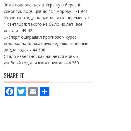
Зима повернеться в Україну в березні:
синоптик пообіцяв до 15° морозу
- 71 941
Украинцев ждут кардинальные перемены с
1 сентября: такого не было 40 лет, все
детали
- 49 424
Эксперт ошарашил прогнозом курса
доллара на ближайшую неделю: «впервые
за два года»
- 44 608
Стало известно, как начнется новый
учебный год для школьников
- 44 360
SHARE IT
F
T
E
П
ac
w
m
о
e
itt
ai
ді
b
er
l
л
o
и