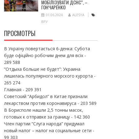
МОБІЛІЗУВАТИ ДСНС”, –
ГОНЧАРЕНКО
01.06.2024
ALESYA
ВРУ
ПРОСМОТРЫ
В Україну повертається 6-денка: Субота
буде офіційно робочим днем для всіх
-
289 588
“Отдыха больше не будет”: Украина
лишилась популярного морского курорта
-
265 274
Главная
- 209 391
Советский “Арбидол” в Китае признали
лекарством против коронавируса
- 203 589
В Борисполе нашли 2,5 тонны масок,
готовых к отправке за границу
- 142 360
Член партии “Слуга народа” придумал
новый налог – налог на социальные сети
-
99 303