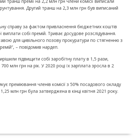
й транш премії на 2,2 млн грн члени комісії виписали
унтування. Другий транш на 2,3 млн грн був виписаний
льну справу за фактом привласнення бюджетних коштів
виплати собі премій. Триває досудове розслідування.
тавою для цивільного позову прокуратури по стягненню з
емій”, – повідомив нардеп.
рішили підвищити собі заробітну плату в 1,5 рази,
0 млн грн на рік. У 2020 році їх зарплата зросла в 2
кує преміювання членів комісії з 50% посадового окладу
 1,25 млн грн була затверджена в кінці квітня 2021 року.