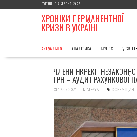
Skip
П’ЯТНИЦЯ, 7 СЕРПНЯ, 2026
to
ХРОНІКИ ПЕРМАНЕНТНОЇ
content
КРИЗИ В УКРАЇНІ
АКТУАЛЬНО
АНАЛІТИКА
БІЗНЕС
У СВІТІ
ЧЛЕНИ НКРЕКП НЕЗАКОННО 
ГРН – АУДИТ РАХУНКОВОЇ 
18.07.2021
ALESYA
КОРРУПЦИЯ