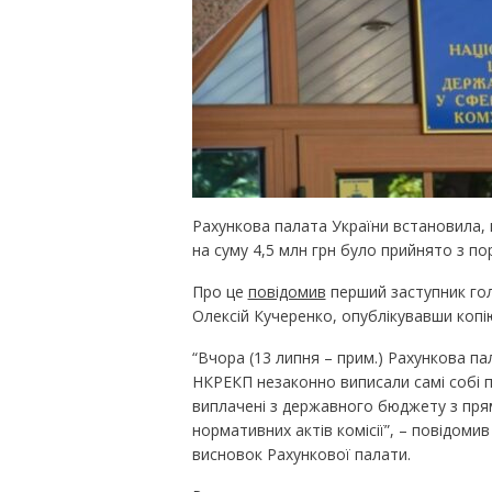
Рахункова палата України встановила, 
на суму 4,5 млн грн було прийнято з п
Про це
повідомив
перший заступник гол
Олексій Кучеренко, опублікувавши копі
“Вчора (13 липня – прим.) Рахункова п
НКРЕКП незаконно виписали самі собі пр
виплачені з державного бюджету з пря
нормативних актів комісії”, – повідомив
висновок Рахункової палати.