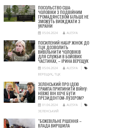
ПОСОЛЬСТВО США:
ЧОЛОВІКИ З ПОДВІЙНИМ
ГРОМАДЯНСТВОМ БІЛЬШЕ НЕ
ЗМОЖУТЬ ВИЇЖДЖАТИ З
УКРАЇНИ
05.06.2024
ALESYA
ПОСИЛЕНИЙ НАБІР ЖІНОК ДО
ТЦК ДОЗВОЛИТЬ
ВИВІЛЬНИТИ ЧОЛОВІКІВ
ДЛЯ СЛУЖБИ В БОЙОВИХ
ЧАСТИНАХ, – ІРИНА ВЕРЕЩУК
05.06.2024
ALESYA
ВЕРЕЩУК
,
ТЦК
ЗЕЛЕНСЬКИЙ ПРО ІДЕЮ
ТРАМПА ПРИПИНИТИ ВІЙНУ:
НЕВЖЕ ВІН ХОЧЕ БУТИ
ПРЕЗИДЕНТОМ-ЛУЗЕРОМ?
01.06.2024
ALESYA
ЗЕЛЕНСЬКИЙ
“БОЖЕВІЛЬНЕ РІШЕННЯ –
ВЛАДА ВИРІШИЛА