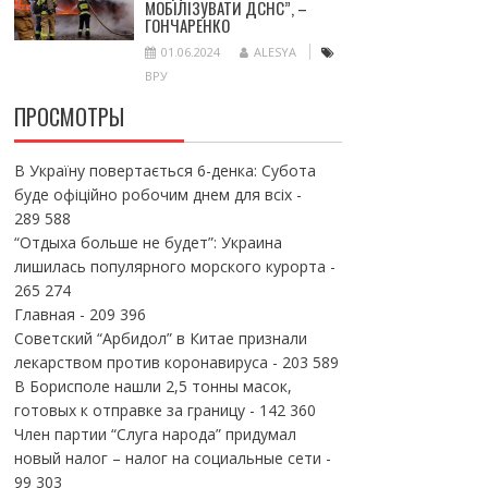
МОБІЛІЗУВАТИ ДСНС”, –
ГОНЧАРЕНКО
01.06.2024
ALESYA
ВРУ
ПРОСМОТРЫ
В Україну повертається 6-денка: Субота
буде офіційно робочим днем для всіх
-
289 588
“Отдыха больше не будет”: Украина
лишилась популярного морского курорта
-
265 274
Главная
- 209 396
Советский “Арбидол” в Китае признали
лекарством против коронавируса
- 203 589
В Борисполе нашли 2,5 тонны масок,
готовых к отправке за границу
- 142 360
Член партии “Слуга народа” придумал
новый налог – налог на социальные сети
-
99 303