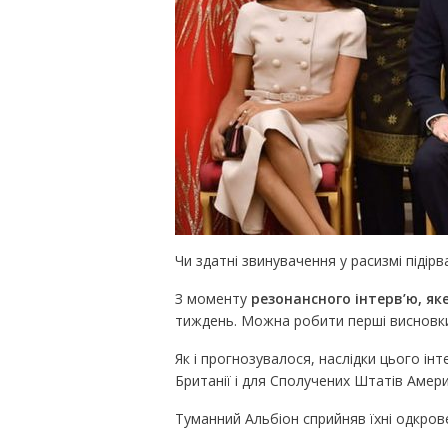
Чи здатні звинувачення у расизмі підір
З моменту
резонансного інтерв’ю, як
тиждень. Можна робити перші висновки
Як і прогнозувалося, наслідки цього інт
Британії і для Сполучених Штатів Амер
Туманний Альбіон сприйняв їхні одкро