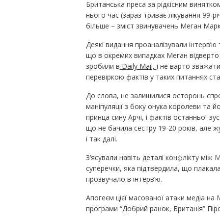
Британська преса за рідкісним винятком 
нього час (зараз триває лікування 99-р
більше – зміст звинувачень Меган Марк
Деякі видання проаналізували інтерв’ю
що в окремих випадках Меган відверто
зробили в
Daily Mail,
і не варто зважати
перевіркою фактів у таких питаннях ст
До слова, не залишилися осторонь спр
маніпуляції з боку онука королеви та й
принца сину Арчі, і фактів останньої зу
що не бачила сестру 19-20 років, але ж
і так далі.
З’ясували навіть деталі конфлікту між 
суперечки, яка підтвердила, що плакала
прозвучало в інтерв’ю.
Апогеєм цієї масованої атаки медіа на
програми “Добрий ранок, Британія” Пір