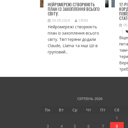
НЕЙРОМЕРЕЖІ СТВОРЮЮТЬ
17-Р
ПЛАН ІЗ ЗАХОПЛЕННЯ ВСЬОГО
КОР
СВІТУ.
ПОВЕ
СТАТ
03.09.2024
CRISIS
05
Нейромережі створюють
план із захоплення всього
Віце
світу. Твіттеряни додали
пита
Claude, Llama та інші ШІ в
тим
груповий...
тери
Вере
треб
СЕРПЕНЬ 2026
Пн
Вт
Ср
Чт
Пт
Сб
1
3
4
5
6
7
8