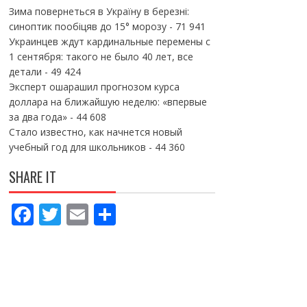
Зима повернеться в Україну в березні:
синоптик пообіцяв до 15° морозу
- 71 941
Украинцев ждут кардинальные перемены с
1 сентября: такого не было 40 лет, все
детали
- 49 424
Эксперт ошарашил прогнозом курса
доллара на ближайшую неделю: «впервые
за два года»
- 44 608
Стало известно, как начнется новый
учебный год для школьников
- 44 360
SHARE IT
F
T
E
П
ac
w
m
о
e
itt
ai
ді
b
er
l
л
o
и