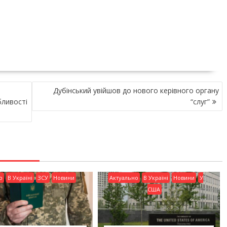
Дубінський увійшов до нового керівного органу
бливості
“слуг”
о
В Україні
ЗСУ
Новини
Актуально
В Україні
Новини
У
США