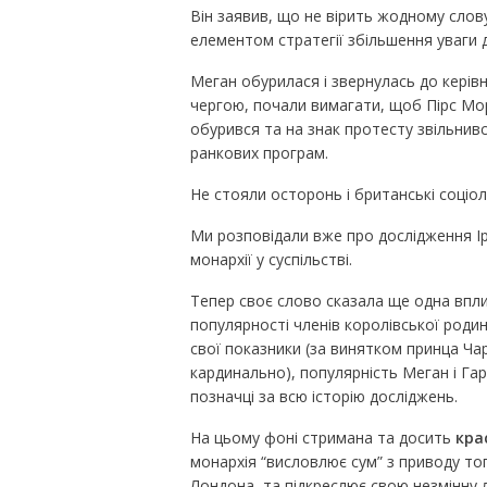
Він заявив, що не вірить жодному слову
елементом стратегії збільшення уваги 
Меган обурилася і звернулась до керівн
чергою, почали вимагати, щоб Пірс Мор
обурився та на знак протесту звільнивс
ранкових програм.
Не стояли осторонь і британські соціо
Ми розповідали вже про дослідження Ip
монархії у суспільстві.
Тепер своє слово сказала ще одна впли
популярності членів королівської родини
свої показники (за винятком принца Чар
кардинально), популярність Меган і Гар
позначці за всю історію досліджень.
На цьому фоні стримана та досить
кра
монархія “висловлює сум” з приводу тог
Лондона, та підкреслює свою незмінну л