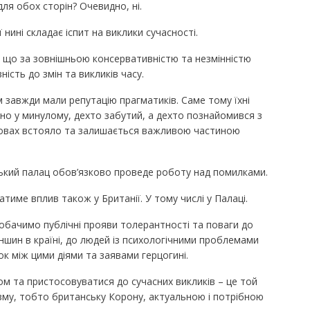
для обох сторін? Очевидно, ні.
ї нині складає іспит на виклики сучасності.
, що за зовнішньою консервативністю та незмінністю
ість до змін та викликів часу.
м завжди мали репутацію прагматиків. Саме тому їхні
вно у минулому, дехто забутий, а дехто познайомився з
ровах встояло та залишається важливою частиною
мський палац обов’язково проведе роботу над помилками.
атиме вплив також у Британії. У тому числі у Палаці.
бачимо публічні прояви толерантності та поваги до
ншин в країні, до людей із психологічними проблемами
ок між цими діями та заявами герцогині.
ом та пристосовуватися до сучасних викликів – це той
зму, тобто британську Корону, актуальною і потрібною