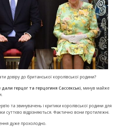
вати довіру до британської королівської родини?
е дали герцог та герцогиня Сассекські
, минув майже
.
ерв’ю та звинувачень і критики королівської родини для
ики суттєво відрізняються. Фактично вони протилежні.
вення дуже прохолодно.