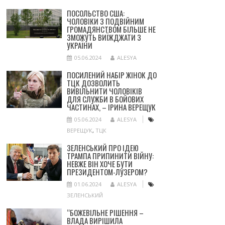
ПОСОЛЬСТВО США:
ЧОЛОВІКИ З ПОДВІЙНИМ
ГРОМАДЯНСТВОМ БІЛЬШЕ НЕ
ЗМОЖУТЬ ВИЇЖДЖАТИ З
УКРАЇНИ
05.06.2024
ALESYA
ПОСИЛЕНИЙ НАБІР ЖІНОК ДО
ТЦК ДОЗВОЛИТЬ
ВИВІЛЬНИТИ ЧОЛОВІКІВ
ДЛЯ СЛУЖБИ В БОЙОВИХ
ЧАСТИНАХ, – ІРИНА ВЕРЕЩУК
05.06.2024
ALESYA
ВЕРЕЩУК
,
ТЦК
ЗЕЛЕНСЬКИЙ ПРО ІДЕЮ
ТРАМПА ПРИПИНИТИ ВІЙНУ:
НЕВЖЕ ВІН ХОЧЕ БУТИ
ПРЕЗИДЕНТОМ-ЛУЗЕРОМ?
01.06.2024
ALESYA
ЗЕЛЕНСЬКИЙ
“БОЖЕВІЛЬНЕ РІШЕННЯ –
ВЛАДА ВИРІШИЛА