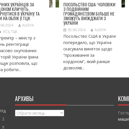
ІЧНИХ УКРАЇНЦІВ ЗА
ПОСОЛЬСТВО США: ЧОЛОВІКИ
ДОНОМ КЛИЧУТЬ
З ПОДВІЙНИМ
РНУТИСЯ В УКРАЇНУ ТА
ГРОМАДЯНСТВОМ БІЛЬШЕ НЕ
И НА ОБЛІК У ТЦК
ЗМОЖУТЬ ВИЇЖДЖАТИ З
УКРАЇНИ
.06.2024
ALESYA
05.06.2024
ALESYA
ЗСУ
,
ТЦК
Посольство США в Україні
прем’єр – міністр з
попередило, що Україна
нь реінтеграції
скасувала виняток щодо
часово окупованих
“проживання за
торій України Ірина
кордоном”, який раніше
щук розповіла, що
дозволяв...
а робити...
АРХИВЫ
КОМ
Нд
Архивы
Гост
2
маши
9