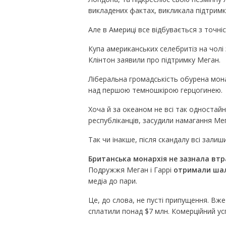
викладених фактах, викликала підтримк
Але в Америці все відбувається з точні
Купа американських селебритіз на чолі 
Клінтон заявили про підтримку Меган.
Ліберальна громадськість обурена мона
над першою темношкірою герцогинею.
Хоча й за океаном не всі так одностайн
республіканців, засудили намагання Мег
Так чи інакше, після скандалу всі залиш
Британська монархія не зазнала втр
Подружжя Меган і Гаррі
отримали шал
медіа до пари.
Це, до слова, не пусті припущення. Вже
сплатили понад $7 млн. Комерційний усп