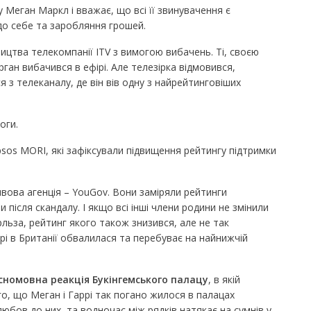
 Меган Маркл і вважає, що всі її звинувачення є
до себе та заробляння грошей.
ицтва телекомпанії ITV з вимогою вибачень. Ті, своєю
ган вибачився в ефірі. Але телезірка відмовився,
я з телеканалу, де він вів одну з найрейтинговіших
логи.
sos MORI, які зафіксували підвищення рейтингу підтримки
вова агенція – YouGov. Вони заміряли рейтинги
 після скандалу. І якщо всі інші члени родини не змінили
льза, рейтинг якого також знизився, але не так
рі в Британії обвалилася та перебуває на найнижчій
сномовна реакція Букінгемського палацу
, в якій
о, що Меган і Гаррі так погано жилося в палацах
юбов до них, та водночас між рядків натякає на сумнів у