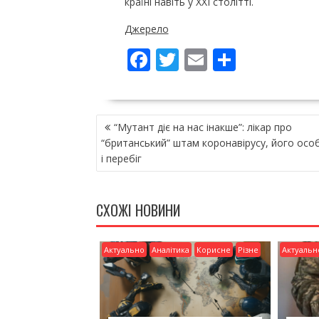
країні навіть у ХХІ столітті.
Джерело
F
T
E
П
ac
w
m
о
e
itt
ai
ді
НАВІГАЦІЯ
b
er
l
л
“Мутант діє на нас інакше”: лікар про
ЗАПИСІВ
o
и
“британський” штам коронавірусу, його осо
і перебіг
o
т
k
и
СХОЖІ НОВИНИ
ся
Актуально
Аналітика
Корисне
Різне
Актуальн