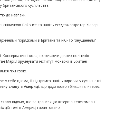
у британського суспільства.
стю до навпаки.
зі співачкою Бейонсе та навіть ексдержсекретар Хілларі
рхічними порядками в Британії та нібито “знущанням”
і. Консервативні кола, включаючи деяких політиків-
ан Маркл зруйнувати інститут монархії в Британії.
илися при своїх.
ат
у себе вдома, її підтримка навіть виросла у суспільстві.
ену славу в Америці
, що додатково збільшить інтерес
 стало відомо, що за трансляцію інтерв’ю телекомпанії
іх цій темі в Америці гарантовано.