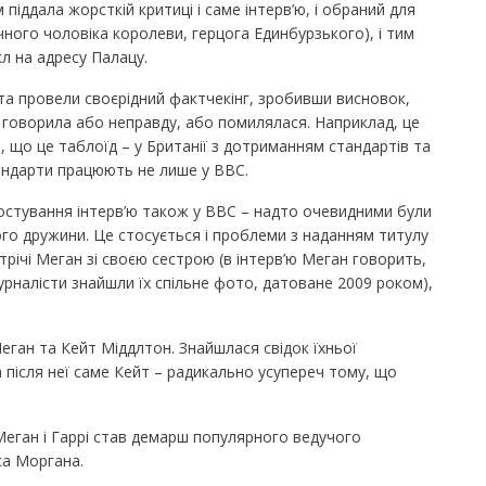
піддала жорсткій критиці і саме інтерв’ю, і обраний для
ічного чоловіка королеви, герцога Единбурзького), і тим
л на адресу Палацу.
 та провели своєрідний фактчекінг, зробивши висновок,
 говорила або неправду, або помилялася. Наприклад, це
, що це таблоїд – у Британії з дотриманням стандартів та
андарти працюють не лише у BBC.
остування інтерв’ю також у BBC – надто очевидними були
ого дружини. Це стосується і проблеми з наданням титулу
стрічі Меган зі своєю сестрою (в інтерв’ю Меган говорить,
урналісти знайшли їх спільне фото, датоване 2009 роком),
Меган та Кейт Міддлтон. Знайшлася свідок їхньої
 після неї саме Кейт – радикально усупереч тому, що
 Меган і Гаррі став демарш популярного ведучого
са Моргана.