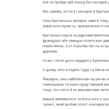
Але чи пройде цей епізод без наслідків 
Без сумніву, інститут монархії в Британі
Сила британської монархії саме в тому
ховається гнучкість, прагматична готовн
Британські королі за рідкісним винятко
французькі або німецькі колеги вже да
гільйотиною, а от Королівство на ост
держави.
Отже, і після цього інциденту Букінге
У цьому сенсі інтерв’ю Гаррі та Меган м
Ймовірно, вже найближчим часом ми по
темношкірих та інших представників ме
тощо. Хоч ніхто й не визнаватиме зв’яз
Вміння змінюватися та йти в ногу з час
талант, який зробив оплот консервати