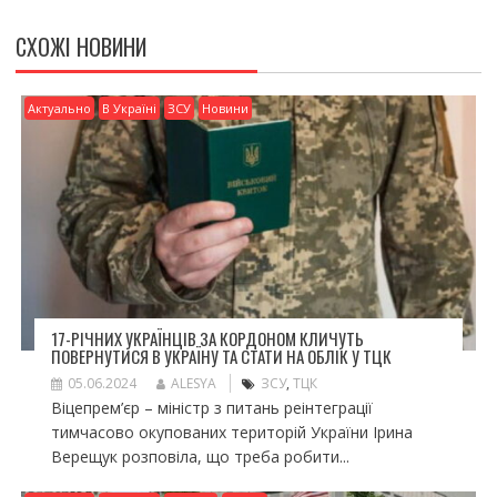
k
и
СХОЖІ НОВИНИ
ся
Актуально
В Україні
ЗСУ
Новини
17-РІЧНИХ УКРАЇНЦІВ ЗА КОРДОНОМ КЛИЧУТЬ
ПОВЕРНУТИСЯ В УКРАЇНУ ТА СТАТИ НА ОБЛІК У ТЦК
05.06.2024
ALESYA
ЗСУ
,
ТЦК
Віцепрем’єр – міністр з питань реінтеграції
тимчасово окупованих територій України Ірина
Верещук розповіла, що треба робити...