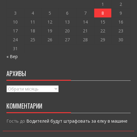
k
и
1
2
ся
3
4
5
6
7
8
9
10
11
12
13
14
15
16
17
18
19
20
21
22
23
24
25
26
27
28
29
30
31
« Вер
АРХИВЫ
Архивы
КОММЕНТАРИИ
Гость
до
Водителей будут штрафовать за елку в машине