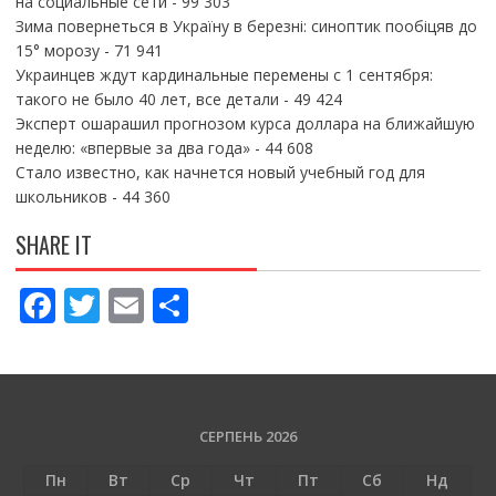
на социальные сети
- 99 303
Зима повернеться в Україну в березні: синоптик пообіцяв до
15° морозу
- 71 941
Украинцев ждут кардинальные перемены с 1 сентября:
такого не было 40 лет, все детали
- 49 424
Эксперт ошарашил прогнозом курса доллара на ближайшую
неделю: «впервые за два года»
- 44 608
Стало известно, как начнется новый учебный год для
школьников
- 44 360
SHARE IT
F
T
E
П
ac
w
m
о
e
itt
ai
ді
b
er
l
л
o
и
СЕРПЕНЬ 2026
o
т
Пн
Вт
Ср
Чт
Пт
Сб
Нд