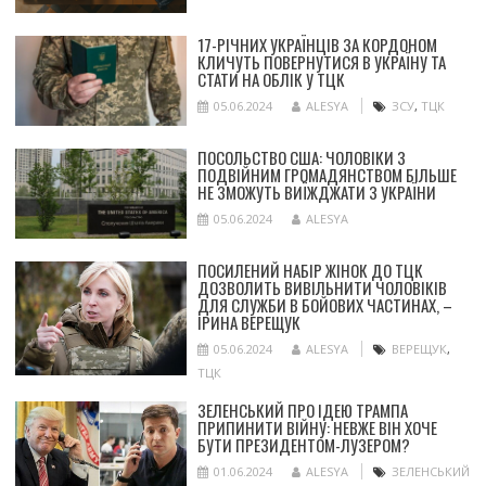
17-РІЧНИХ УКРАЇНЦІВ ЗА КОРДОНОМ
КЛИЧУТЬ ПОВЕРНУТИСЯ В УКРАЇНУ ТА
СТАТИ НА ОБЛІК У ТЦК
05.06.2024
ALESYA
ЗСУ
,
ТЦК
ПОСОЛЬСТВО США: ЧОЛОВІКИ З
ПОДВІЙНИМ ГРОМАДЯНСТВОМ БІЛЬШЕ
НЕ ЗМОЖУТЬ ВИЇЖДЖАТИ З УКРАЇНИ
05.06.2024
ALESYA
ПОСИЛЕНИЙ НАБІР ЖІНОК ДО ТЦК
ДОЗВОЛИТЬ ВИВІЛЬНИТИ ЧОЛОВІКІВ
ДЛЯ СЛУЖБИ В БОЙОВИХ ЧАСТИНАХ, –
ІРИНА ВЕРЕЩУК
05.06.2024
ALESYA
ВЕРЕЩУК
,
ТЦК
ЗЕЛЕНСЬКИЙ ПРО ІДЕЮ ТРАМПА
ПРИПИНИТИ ВІЙНУ: НЕВЖЕ ВІН ХОЧЕ
БУТИ ПРЕЗИДЕНТОМ-ЛУЗЕРОМ?
01.06.2024
ALESYA
ЗЕЛЕНСЬКИЙ