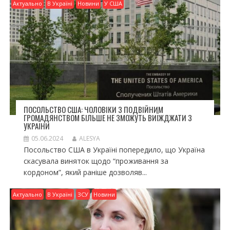
Актуально
В Україні
Новини
У США
ПОСОЛЬСТВО США: ЧОЛОВІКИ З ПОДВІЙНИМ
ГРОМАДЯНСТВОМ БІЛЬШЕ НЕ ЗМОЖУТЬ ВИЇЖДЖАТИ З
УКРАЇНИ
05.06.2024
ALESYA
Посольство США в Україні попередило, що Україна
скасувала виняток щодо “проживання за
кордоном”, який раніше дозволяв...
Актуально
В Україні
ЗСУ
Новини