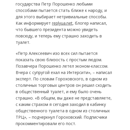
государства Петр Порошенко любыми
способами пытается стать ближе к народу, и
для этого выбирает нетривиальные способы.
Как информирует
replyua.net
, блогер написал,
что бывшего президента можно увидеть
повсюду, и теперь ему страшно заходить в
туалет.
«Петр Алексеевич изо всех сил пытается
показать свою близость с простым людом.
Позавчера Порошенко летел эконом-классом.
Вчера с супругой ехал на Интерсити», – написал
эксперт. По словам Гороховского, в одном из
столичных торговых центров он решил сходить
в общественный туалет, и ему было очень
страшно. «В общем, вы даже не представляете,
с каким страхом я сегодня заходил в кабинку
общественного туалета в одном из столичных
ТРЦ», – подчеркнул Гороховский. Подписчики
прокомментировали его пост.