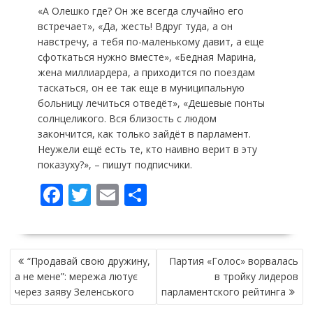
«А Олешко где? Он же всегда случайно его
встречает», «Да, жесть! Вдруг туда, а он
навстречу, а тебя по-маленькому давит, а еще
сфоткаться нужно вместе», «Бедная Марина,
жена миллиардера, а приходится по поездам
таскаться, он ее так еще в муниципальную
больницу лечиться отведёт», «Дешевые понты
солнцеликого. Вся близость с людом
закончится, как только зайдёт в парламент.
Неужели ещё есть те, кто наивно верит в эту
показуху?», – пишут подписчики.
F
T
E
П
ac
w
m
о
e
itt
ai
ді
НАВІГАЦІЯ
b
er
l
л
“Продавай свою дружину,
Партия «Голос» ворвалась
ЗАПИСІВ
o
и
а не мене”: мережа лютує
в тройку лидеров
через заяву Зеленського
парламентского рейтинга
o
т