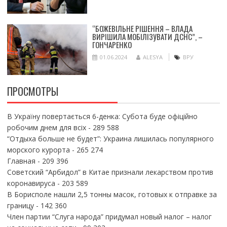
“БОЖЕВІЛЬНЕ РІШЕННЯ – ВЛАДА
ВИРІШИЛА МОБІЛІЗУВАТИ ДСНС”, –
ГОНЧАРЕНКО
01.06.2024
ALESYA
ВРУ
ПРОСМОТРЫ
В Україну повертається 6-денка: Субота буде офіційно
робочим днем для всіх
- 289 588
“Отдыха больше не будет”: Украина лишилась популярного
морского курорта
- 265 274
Главная
- 209 396
Советский “Арбидол” в Китае признали лекарством против
коронавируса
- 203 589
В Борисполе нашли 2,5 тонны масок, готовых к отправке за
границу
- 142 360
Член партии “Слуга народа” придумал новый налог – налог