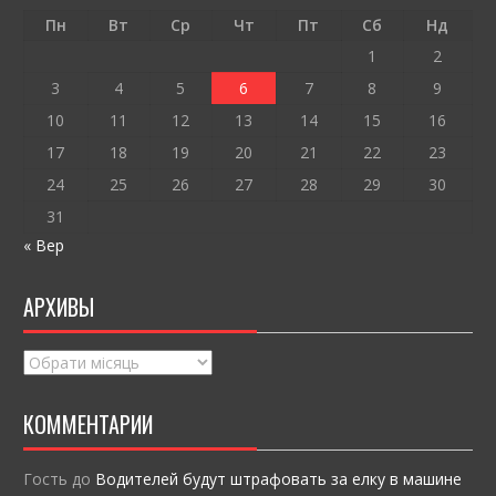
o
т
Пн
Вт
Ср
Чт
Пт
Сб
Нд
k
и
1
2
ся
3
4
5
6
7
8
9
10
11
12
13
14
15
16
17
18
19
20
21
22
23
24
25
26
27
28
29
30
31
« Вер
АРХИВЫ
Архивы
КОММЕНТАРИИ
Гость
до
Водителей будут штрафовать за елку в машине