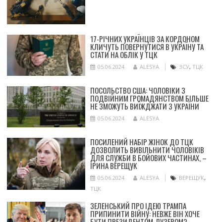
17-РІЧНИХ УКРАЇНЦІВ ЗА КОРДОНОМ
КЛИЧУТЬ ПОВЕРНУТИСЯ В УКРАЇНУ ТА
СТАТИ НА ОБЛІК У ТЦК
05.06.2024
ALESYA
ЗСУ
,
ТЦК
ПОСОЛЬСТВО США: ЧОЛОВІКИ З
ПОДВІЙНИМ ГРОМАДЯНСТВОМ БІЛЬШЕ
НЕ ЗМОЖУТЬ ВИЇЖДЖАТИ З УКРАЇНИ
05.06.2024
ALESYA
ПОСИЛЕНИЙ НАБІР ЖІНОК ДО ТЦК
ДОЗВОЛИТЬ ВИВІЛЬНИТИ ЧОЛОВІКІВ
ДЛЯ СЛУЖБИ В БОЙОВИХ ЧАСТИНАХ, –
ІРИНА ВЕРЕЩУК
05.06.2024
ALESYA
ВЕРЕЩУК
,
ТЦК
ЗЕЛЕНСЬКИЙ ПРО ІДЕЮ ТРАМПА
ПРИПИНИТИ ВІЙНУ: НЕВЖЕ ВІН ХОЧЕ
БУТИ ПРЕЗИДЕНТОМ-ЛУЗЕРОМ?