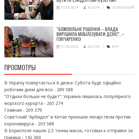
01.06.2024
ALESYA
ЗЕЛЕНСЬКИЙ
“БОЖЕВІЛЬНЕ РІШЕННЯ – ВЛАДА
ВИРІШИЛА МОБІЛІЗУВАТИ ДСНС”, –
ГОНЧАРЕНКО
01.06.2024
ALESYA
ВРУ
ПРОСМОТРЫ
В Україну повертається 6-денка: Субота буде офіційно
робочим днем для всіх
- 289 588
“Отдыха больше не будет”: Украина лишилась популярного
морского курорта
- 265 274
Главная
- 209 379
Советский “Арбидол” в Китае признали лекарством против
коронавируса
- 203 588
В Борисполе нашли 2,5 тонны масок, готовых к отправке за
границу
- 142 360