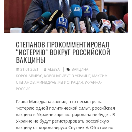
СТЕПАНОВ ПРОКОММЕНТИРОВАЛ
“ИСТЕРИЮ” ВОКРУГ РОССИЙСКОЙ
ВАКЦИНЫ
31.01.2021
ALESYA
ВАКЦИНА
,
КОРОНАВИРУС
,
КОРОНАВИРУС В УКРАИНЕ
,
МАКСИМ
СТЕПАНОВ
,
МИНЗДРАВ
,
РЕГИСТРАЦИЯ
,
УКРАИНА-
РОССИЯ
Глава Минздрава заявил, что несмотря на
“истерию одной политической силы”, российская
вакцина в Украине зарегистрирована не будет. В
Украине не будут регистрировать российскую
вакцину от коронавируса Спутник V. Об этом во