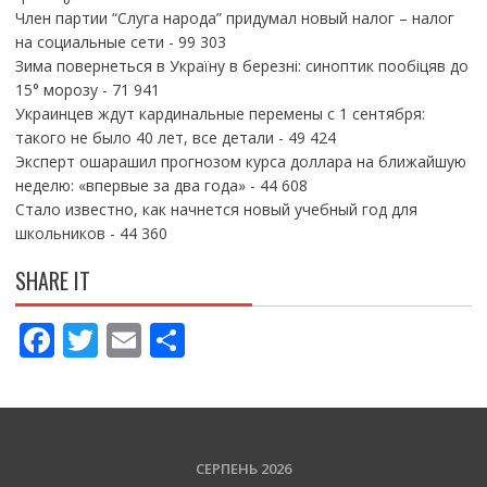
Член партии “Слуга народа” придумал новый налог – налог
на социальные сети
- 99 303
Зима повернеться в Україну в березні: синоптик пообіцяв до
15° морозу
- 71 941
Украинцев ждут кардинальные перемены с 1 сентября:
такого не было 40 лет, все детали
- 49 424
Эксперт ошарашил прогнозом курса доллара на ближайшую
неделю: «впервые за два года»
- 44 608
Стало известно, как начнется новый учебный год для
школьников
- 44 360
SHARE IT
F
T
E
П
ac
w
m
о
e
itt
ai
ді
b
er
l
л
o
и
СЕРПЕНЬ 2026