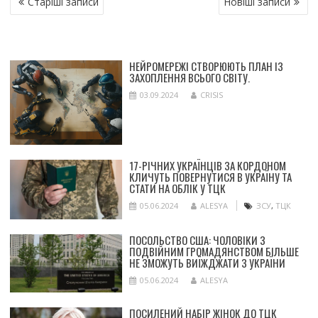
Старіші записи
Новіші записи
ЗА
ЗАПИСАМИ
НЕЙРОМЕРЕЖІ СТВОРЮЮТЬ ПЛАН ІЗ
ЗАХОПЛЕННЯ ВСЬОГО СВІТУ.
03.09.2024
CRISIS
17-РІЧНИХ УКРАЇНЦІВ ЗА КОРДОНОМ
КЛИЧУТЬ ПОВЕРНУТИСЯ В УКРАЇНУ ТА
СТАТИ НА ОБЛІК У ТЦК
05.06.2024
ALESYA
ЗСУ
,
ТЦК
ПОСОЛЬСТВО США: ЧОЛОВІКИ З
ПОДВІЙНИМ ГРОМАДЯНСТВОМ БІЛЬШЕ
НЕ ЗМОЖУТЬ ВИЇЖДЖАТИ З УКРАЇНИ
05.06.2024
ALESYA
ПОСИЛЕНИЙ НАБІР ЖІНОК ДО ТЦК