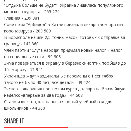
“Отдыха больше не будет”: Украина лишилась популярного
морского курорта
- 265 274
Главная
- 209 381
Советский “Арбидол” в Китае признали лекарством против
коронавируса
- 203 589
В Борисполе нашли 2,5 тонны масок, готовых к отправке за
границу
- 142 360
Член партии “Слуга народа” придумал новый налог – налог
на социальные сети
- 99 303
Зима повернеться в Україну в березні: синоптик пообіцяв до
15° морозу
- 71 941
Украинцев ждут кардинальные перемены с 1 сентября:
такого не было 40 лет, все детали
- 49 424
Эксперт ошарашил прогнозом курса доллара на ближайшую
неделю: «впервые за два года»
- 44 608
Стало известно, как начнется новый учебный год для
школьников
- 44 360
SHARE IT