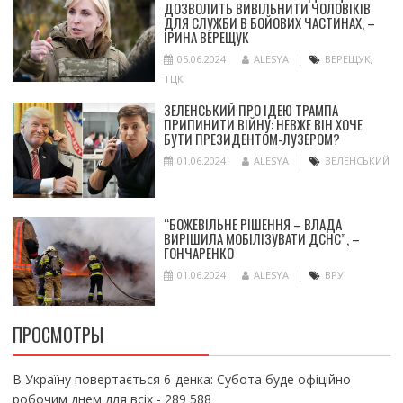
ДОЗВОЛИТЬ ВИВІЛЬНИТИ ЧОЛОВІКІВ
ДЛЯ СЛУЖБИ В БОЙОВИХ ЧАСТИНАХ, –
ІРИНА ВЕРЕЩУК
05.06.2024
ALESYA
ВЕРЕЩУК
,
ТЦК
ЗЕЛЕНСЬКИЙ ПРО ІДЕЮ ТРАМПА
ПРИПИНИТИ ВІЙНУ: НЕВЖЕ ВІН ХОЧЕ
БУТИ ПРЕЗИДЕНТОМ-ЛУЗЕРОМ?
01.06.2024
ALESYA
ЗЕЛЕНСЬКИЙ
“БОЖЕВІЛЬНЕ РІШЕННЯ – ВЛАДА
ВИРІШИЛА МОБІЛІЗУВАТИ ДСНС”, –
ГОНЧАРЕНКО
01.06.2024
ALESYA
ВРУ
ПРОСМОТРЫ
В Україну повертається 6-денка: Субота буде офіційно
робочим днем для всіх
- 289 588