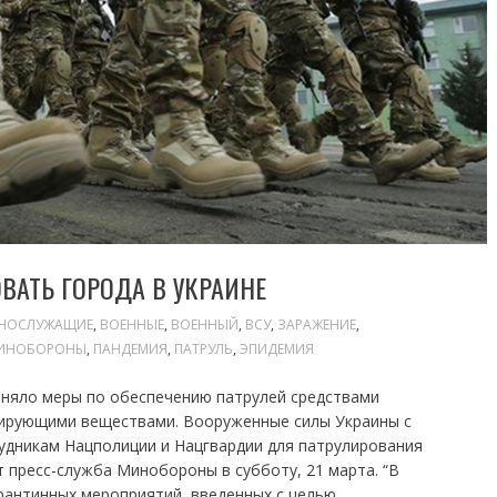
ВАТЬ ГОРОДА В УКРАИНЕ
НОСЛУЖАЩИЕ
,
ВОЕННЫЕ
,
ВОЕННЫЙ
,
ВСУ
,
ЗАРАЖЕНИЕ
,
ИНОБОРОНЫ
,
ПАНДЕМИЯ
,
ПАТРУЛЬ
,
ЭПИДЕМИЯ
няло меры по обеспечению патрулей средствами
цирующими веществами. Вооруженные силы Украины с
рудникам Нацполиции и Нацгвардии для патрулирования
 пресс-служба Минобороны в субботу, 21 марта. “В
рантинных мероприятий, введенных с целью