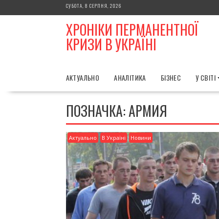
Skip
СУБОТА, 8 СЕРПНЯ, 2026
to
ХРОНІКИ ПЕРМАНЕНТНОЇ
content
КРИЗИ В УКРАЇНІ
АКТУАЛЬНО
АНАЛІТИКА
БІЗНЕС
У СВІТІ
ПОЗНАЧКА:
АРМИЯ
Актуально
В Україні
Новини