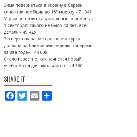
Зима повернеться в Україну в березні:
синоптик пообіцяв до 15° морозу
- 71 941
Украинцев ждут кардинальные перемены с
1 сентября: такого не было 40 лет, все
детали
- 49 425
Эксперт ошарашил прогнозом курса
доллара на ближайшую неделю: «впервые
за два года»
- 44 608
Стало известно, как начнется новый
учебный год для школьников
- 44 360
SHARE IT
F
T
E
П
ac
w
m
о
e
itt
ai
ді
b
er
l
л
o
и