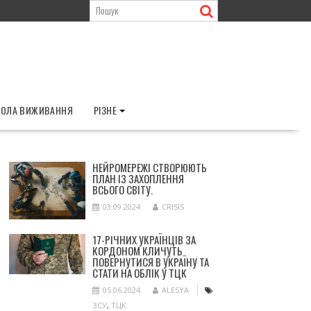
ОЛА ВИЖИВАННЯ
РІЗНЕ
НЕЙРОМЕРЕЖІ СТВОРЮЮТЬ
ПЛАН ІЗ ЗАХОПЛЕННЯ
ВСЬОГО СВІТУ.
03.09.2024
CRISIS
17-РІЧНИХ УКРАЇНЦІВ ЗА
КОРДОНОМ КЛИЧУТЬ
ПОВЕРНУТИСЯ В УКРАЇНУ ТА
СТАТИ НА ОБЛІК У ТЦК
05.06.2024
ALESYA
ЗСУ
,
ТЦК