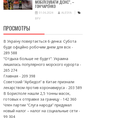
МОБІЛІЗУВАТИ ДСНС”, –
ГОНЧАРЕНКО
01.06.2024
ALESYA
ВРУ
ПРОСМОТРЫ
В Україну повертається 6-денка: Субота
буде офіційно робочим днем для всіх
-
289 588
“Отдыха больше не будет”: Украина
лишилась популярного морского курорта
-
265 274
Главная
- 209 398
Советский “Арбидол” в Китае признали
лекарством против коронавируса
- 203 589
В Борисполе нашли 2,5 тонны масок,
готовых к отправке за границу
- 142 360
Член партии “Слуга народа” придумал
новый налог – налог на социальные сети
-
99 304