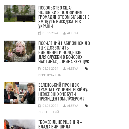
ПОСОЛЬСТВО США:
ЧОЛОВІКИ З ПОДВІЙНИМ
ГРОМАДЯНСТВОМ БІЛЬШЕ НЕ
ЗМОЖУТЬ ВИЇЖДЖАТИ З
УКРАЇНИ
05.06.2024
ALESYA
ПОСИЛЕНИЙ НАБІР ЖІНОК ДО
ТЦК ДОЗВОЛИТЬ
ВИВІЛЬНИТИ ЧОЛОВІКІВ
ДЛЯ СЛУЖБИ В БОЙОВИХ
ЧАСТИНАХ, – ІРИНА ВЕРЕЩУК
05.06.2024
ALESYA
ВЕРЕЩУК
,
ТЦК
ЗЕЛЕНСЬКИЙ ПРО ІДЕЮ
ТРАМПА ПРИПИНИТИ ВІЙНУ:
НЕВЖЕ ВІН ХОЧЕ БУТИ
ПРЕЗИДЕНТОМ-ЛУЗЕРОМ?
01.06.2024
ALESYA
ЗЕЛЕНСЬКИЙ
“БОЖЕВІЛЬНЕ РІШЕННЯ –
ВЛАДА ВИРІШИЛА