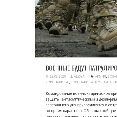
ВОЕННЫЕ БУДУТ ПАТРУЛИРО
22.03.2020
ALESYA
АРМИЯ
,
ВОЕН
КОРОНАВИРУС
,
КОРОНАВИРУС В УКРАИНЕ
,
М
Командование военных гарнизонов при
защиты, антисептическими и дезинфи
завтрашнего дня присоединятся к сот
во время карантина. Об этом сообщает
рамках проведения ограничительно-ка